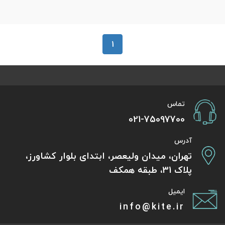
1
تماس
021-75097700
آدرس
تهران، میدان ولیعصر، ابتدای بلوار کشاورز،
پلاک 31، طبقه همکف
ایمیل
info@kite.ir