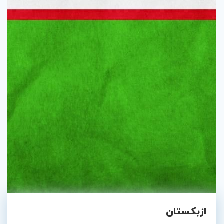
تور سوباتان
تور چابهار
تور مرداب هسل
تور کاشان
تور اصفهان
تور ترکمن صحرا
تور آفرود
ازبکستان