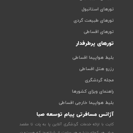
تورهای استانبول
تورهای طبیعت گردی
تورهای اقساطی
تورهای پرطرفدار
بلیط هواپیما اقساطی
رزرو هتل اقساطی
مجله گردشگری
راهنمای ویزای کشورها
بلیط هواپیما خارجی اقساطی
آژانس مسافرتی پیام توسعه صبا
کایت با ارائه خدمات گردشگری آنلاین پا به پات تا مقصد
میاد. هر کجای دنیا و هر ساعت از شبانه‌روز که هست؛ در