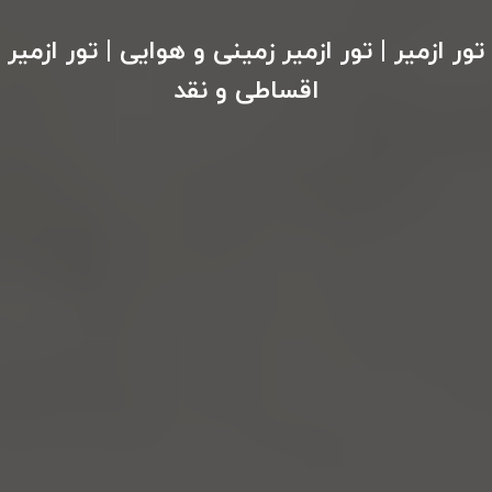
تور ازمیر | تور ازمیر زمینی و هوایی | تور ازمیر
اقساطی و نقد