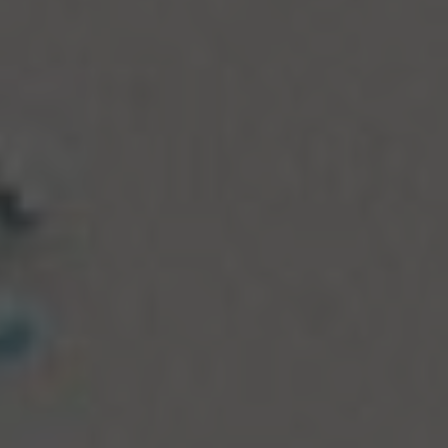
تور سوباتان
تور چابهار
تور مرداب هسل
تور کاشان
تور اصفهان
تور ترکمن صحرا
تور آفرود