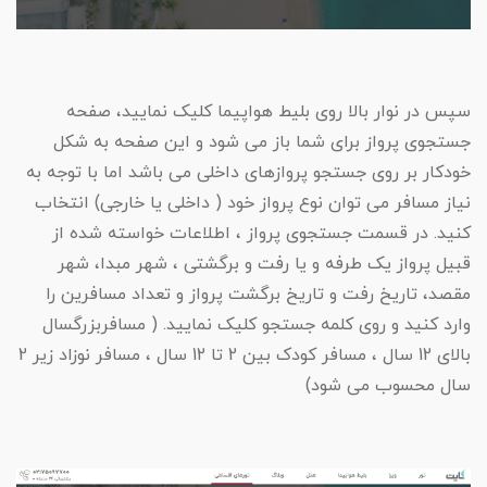
اقساطی
تور رفتینگ
ویزای آمریکا
تور ترکیبی ترکیه
تور شیراز اقساطی
تور ارمنستان اقساطی
تور های دو روزه
تور کیش ااز یزد اقساطی
تور مازندران
تور بدروم اقساطی
ویزای سنگاپور
تور اردبیل اقساطی
تورهای تایلند اقساطی
سپس در نوار بالا روی بلیط هواپیما کلیک نمایید، صفحه
تور کیش از کرمان
اقساطی
جستجوی پرواز برای شما باز می شود و این صفحه به شکل
تور فیلبند
ویزای چین
تور ازمیر اقساطی
تور کرمان اقساطی
تور اندونزی اقساطی
تور های شمال
خودکار بر روی جستجو پروازهای داخلی می باشد اما با توجه به
تور کیش از تبریز
تور هرمزگان
ویزای ژاپن
تور آلانیا اقساطی
تور آذربایجان اقساطی
نیاز مسافر می توان نوع پرواز خود ( داخلی یا خارجی) انتخاب
اقساطی
کنید. در قسمت جستجوی پرواز ، اطلاعات خواسته شده از
تور ماسال
ویزای ایران
تور قطر اقساطی
تور مارماریس اقساطی
قبیل پرواز یک طرفه و یا رفت و برگشتی ، شهر مبدا، شهر
تور کیش از اهواز
مقصد، تاریخ رفت و تاریخ برگشت پرواز و تعداد مسافرین را
اقساطی
تور رامسر
ویزای فرانسه
تور عمان اقساطی
تور دیدیم اقساطی
وارد کنید و روی کلمه جستجو کلیک نمایید. ( مسافربزرگسال
تور کیش از رشت
بالای 12 سال ، مسافر کودک بین 2 تا 12 سال ، مسافر نوزاد زیر 2
گیلان گردی
تور چین اقساطی
ویزای پاکستان
اقساطی
سال محسوب می شود)
تور نمک آبرود
ویزا ازبکستان
تور روسیه اقساطی
تور کیش از کرمانشاه
اقساطی
تور یزدگردی
ویزا مالزی
تور ویتنام اقساطی