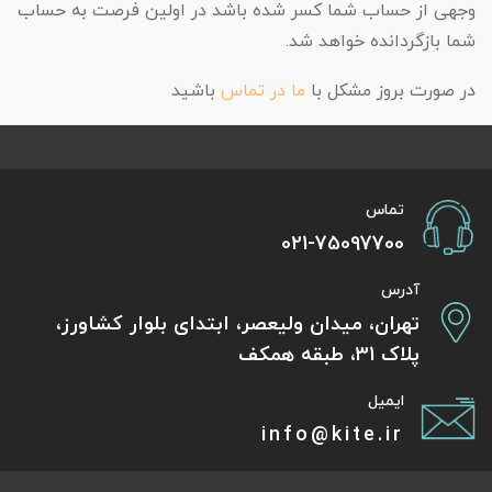
وجهی از حساب شما کسر شده باشد در اولین فرصت به حساب
شما بازگردانده خواهد شد.
در صورت بروز مشکل با
ما در تماس
باشید
تماس
021-75097700
آدرس
تهران، میدان ولیعصر، ابتدای بلوار کشاورز،
پلاک 31، طبقه همکف
ایمیل
info@kite.ir