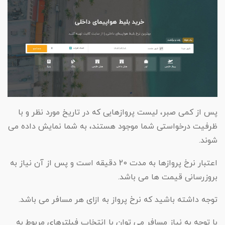
تور کیش از ساری
تور کویر مرنجاب
تور سنگاپور اقساطی
اقساطی
تور طبس
تور مالدیو
تور کیش از بندرعباس
اقساطی
تور کویر کاراکال
تور قزاقستان اقساطی
تور کویر مصر
تور زیارتی اقساطی
پس از کمی صبر، لیست پروازهایی که در تاریخ مورد نظر و با
تور کویر ابوزیدآباد
ظرفیت درخواستی شما موجود هستند، به شما نمایش داده می
شوند.
تور هرمز
اعتبار نرخ پروازها به مدت 20 دقیقه است و پس از آن نیاز به
تور ماسوله
بروزرسانی قیمت ها می باشد.
تور مرداب سراوان
توجه داشته باشید که نرخ پرواز به ازای هر مسافر می باشد.
تور گلستان
با توجه به نیاز مسافر می توان با انتخاب فیلترهای مربوط به