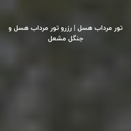
تور مرداب هسل | رزرو تور مرداب هسل و
جنگل مشعل