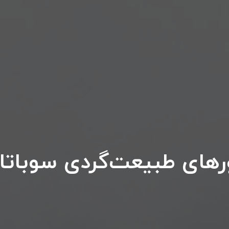
ورهای طبیعت‌گردی سوباتان