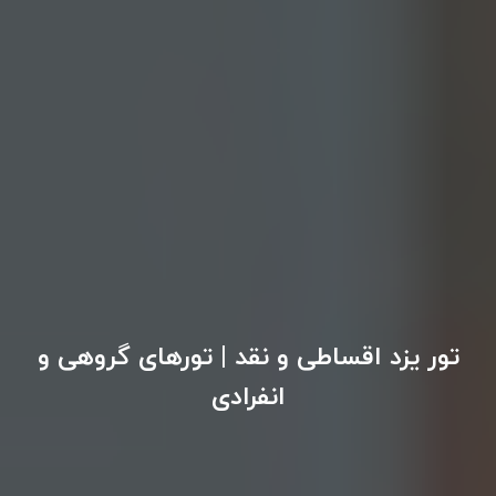
تور یزد اقساطی و نقد | تورهای گروهی و
انفرادی