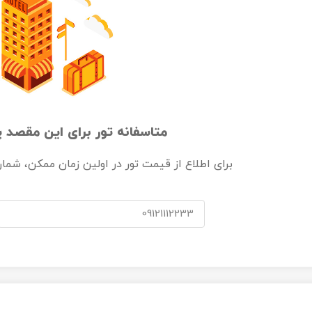
متاسفانه تور برای این مقصد پ
برای اطلاع از قیمت تور در اولین زمان ممکن، شمار