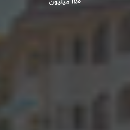
150 میلیون
تور سوباتان
تور چابهار
تور مرداب هسل
تور کاشان
تور اصفهان
تور ترکمن صحرا
تور آفرود