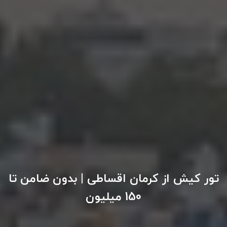
تور سوباتان
تور چابهار
تور مرداب هسل
تور کاشان
تور اصفهان
تور ترکمن صحرا
تور آفرود
تور کیش از کرمان اقساطی | بدون ضامن تا
150 میلیون