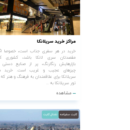
تور سوباتان
تور چابهار
تور مرداب هسل
مراکز خرید سریلانکا
خرید در هر سفری جذاب است، خصوصا اگ
تور کاشان
مقصدتان سری لانکا باشد، کشوری ک
بازارهایش رنگارنگ، پر از صنایع دستی 
تور اصفهان
چیزهای عجیب و غریب است. خرید د
سریلانکا برای علاقمندان به فرهنگ و هنر که ب
تور ترکمن صحرا
تور سریلانکا به ...
مشاهده
تور آفرود
کایت سفرنامه
نشنال کایت