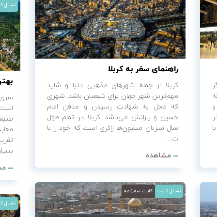
نشنال ک
راهنمای سفر به کربلا
بهتر
ر
کربلا از جمله شهرهای مذهبی دنیا و شاید
ه
مهم‌ترین شهر جهان برای شیعیان باشد. شهری
سری 
و
که محل به شهادت رسیدن و مدفن امام
است،
ر
حسین و یارانش می‌باشد. کربلا در تمام طول
طبیعت
ا
سال میزبان میلیون‌ها زائری است که خود را با
معاب
ت...
تفری
بسیار.
مشاهده
مش
نشنال کایت
کایت سفرنامه
نشنال ک