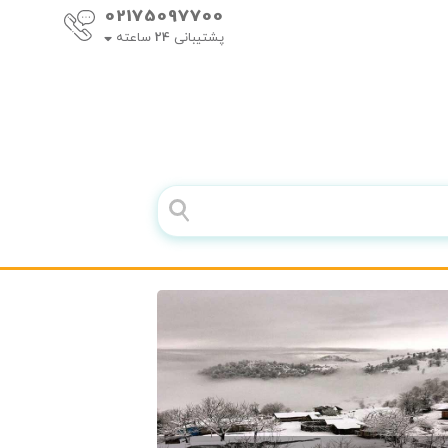
02175097700
پشتیبانی
24
ساعته