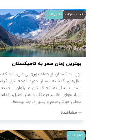
تور کیش از ساری
تور کویر مرنجاب
تور سنگاپور اقساطی
اقساطی
کایت سفرنامه
نشنال کایت
تور طبس
تور مالدیو
تور کیش از بندرعباس
اقساطی
تور کویر کاراکال
تور قزاقستان اقساطی
تور کویر مصر
تور زیارتی اقساطی
بهترین زمان سفر به تاجیکستان
تور کویر ابوزیدآباد
تور تاجیکستان از جمله تورهایی می‌باشد که د
سال‌های گذشته بسیار مورد توجه قرار گرفت
است. با سفر به تاجیکستان می‌توان از طبیع
تور هرمز
زیبا، هوای عالی، فرهنگ و هنر اصیل، غذاها
محلی خوش طعم و بسیاری جذابیت‌ها...
تور ماسوله
مشاهده
تور مرداب سراوان
تور گلستان
نشنال کایت