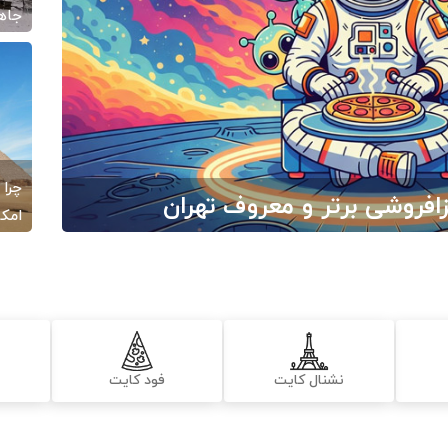
جاها
/06
چرا 
امکا
/22
نشنال کایت
فود کایت