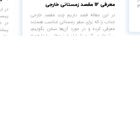
معرفی 12 مقصد زمستانی خارجی
رهای نوروز 1404
در ای
در این مقاله قصد داریم چند مقصد خارجی
پیست‌
جذاب را که برای سفر زمستانی مناسب هستند
در م
معرفی کرده و در مورد آن‌ها سخن بگوییم،
پیشنه
پیشنهاد می‌کنیم تا پایان این مطلب با ما همراه
باشید.
باشید....
مش
مشاهده
نشنال ک
ایران کایت
ی
جشنو
و
جاهای دیدنی گیلان در زمستان
ی
در ج
ن
در این مقاله قصد داریم تعدادی از جاهای