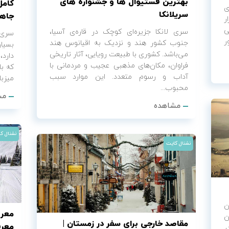
بهترین فستیوال ها و جشنواره های
کامل
ی
سریلانکا
جاها
ر
ی
سری لانکا جزیره‌ای کوچک در قاره‌ی آسیا،
سری ل
ر
جنوب کشور هند و نزدیک به اقیانوس هند
بسیا
می‌باشد. کشوری با طبیعت رویایی، آثار تاریخی
دارد،
فراوان، مکان‌های مذهبی عجیب و مردمانی با
که با
آداب و رسوم متعدد. این موارد سبب
میزبا
محبوب...
مش
مشاهده
نشنال ک
نشنال کایت
ان
معرو
ن
مقاصد خارجی برای سفر در زمستان |
معرفی 10 پیست اس
ر