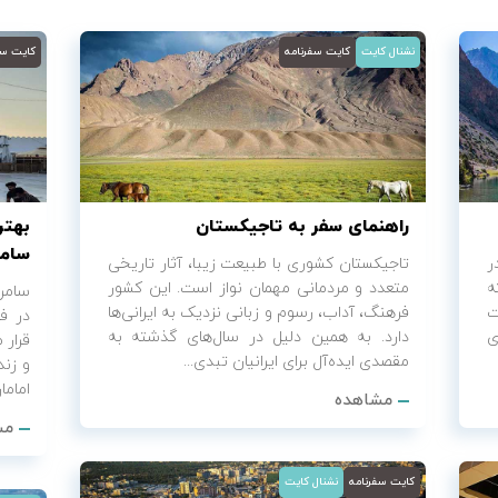
نشنال کایت
کایت سفرنامه
کایت سف
راهنمای سفر به تاجیکستان
بهتر
سامر
ر
تاجیکستان کشوری با طبیعت زیبا، آثار تاریخی
ه
متعدد و مردمانی مهمان نواز است. این کشور
سامرا
ت
فرهنگ، آداب، رسوم و زبانی نزدیک به ایرانی‌ها
در ف
ی
دارد. به همین دلیل در سال‌های گذشته به
قرار 
مقصدی ایده‌آل برای ایرانیان تبدی...
و زند
اماما
مشاهده
مش
کایت سفرنامه
نشنال کایت