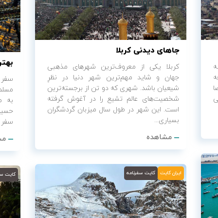
جاهای دیدنی کربلا
بهتر
ه
کربلا یکی از معروف‌ترین شهرهای مذهبی
ه
جهان و شاید مهم‌ترین شهر دنیا در نظرِ
سفر 
ا
شیعیان باشد. شهری که دو تن از برجسته‌ترین
مسلما
ی
شخصیت‌های عالم تشیع را در آغوش گرفته
به ص
است. این شهر در طول سال میزبان گردشگران
حسین
بسیاری...
سفر ب
مشاهده
مش
ایران کایت
کایت سفرنامه
کایت سف