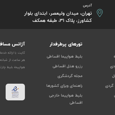
آدرس
تهران، میدان ولیعصر، ابتدای بلوار
کشاورز، پلاک 31، طبقه همکف
تورهای پرطرفدار
آژانس مسافر
کایت با ارائه خدم
بلیط هواپیما اقساطی
هر ساعت از شبانه‌
دی
رزرو هتل اقساطی
هواپیما، بلیط چار
ل
مجله گردشگری
گردی
راهنمای ویزای کشورها
بلیط هواپیما خارجی
اقساطی