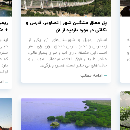
پل معلقِ مشگین شهر | تصاویر، آدرس و
ریمی
نکاتی در مورد بازدید از آن
+ ع
ه
استان اردبیل و شهرستان‌های آن یکی از
ایتا
تصل می‎کنند.
زیباترین و محبوب‌ترین مناطق ایران برای سفر
خیلی
و
است، این منطقه دارای آب و هوای بسیار عالی،
سفرش
ی
مناظر طبیعی فوق العاده، مردمانی مهربان و
که م
جاذبه‌های بی نظیر است، همین ویژگی‌ها
دارد
لوکس
ادامه مطلب
اد