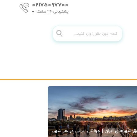
02175097700
پشتیبانی
24
ساعته
ق شهرهای ایران | جوانان ایرانی در هر شهر،