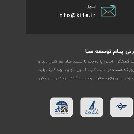
ایمیل
info@kite.ir
تی پیام توسعه صبا
ات گردشگری آنلاین پا به پات تا مقصد میاد. هر کجای دنیا و
روز که هست؛ در سایت کایت آنلاین شو و با چند کلیک بلیط
تر، هتل و تورهای مسافرتی و طبیعت‌گردی خودت رو رزرو کن.