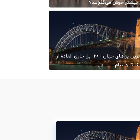
بیشتر خوش می‌گذرانند؟
1402/05
-
ایران کایت
زیباترین پل‌های جهان | 20 پل خارق العاده از
کا تا ویتنام
1401/09
-
ایران کایت