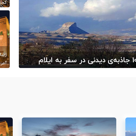
کجا 
/26
آمری
گرد
/21