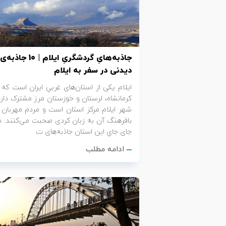
تور کیش از ساری
تور کویر مرنجاب
تور سنگاپور اقساطی
اقساطی
تور طبس
تور مالدیو
تور کیش از بندرعباس
جاذبه‌هایِ گردشگریِ ایلام | 10 جاذبه‌ی
اقساطی
تور کویر کاراکال
تور قزاقستان اقساطی
دیدنی در سفر به ایلام
ایلام یکی از استان‌های غربیِ ایران است که ب
تور کویر مصر
تور زیارتی اقساطی
کرمانشاه، لرستان و خوزستان مرز مشترک دارد
شهر ایلام مرکز استان است و مردم مهربان 
تور کویر ابوزیدآباد
بافرهنگ آن به زبان کردی صحبت می‌کنند. د
جای جایِ این استان جاذبه‌های ت
تور هرمز
ادامه مطلب
تور ماسوله
تور مرداب سراوان
تور گلستان