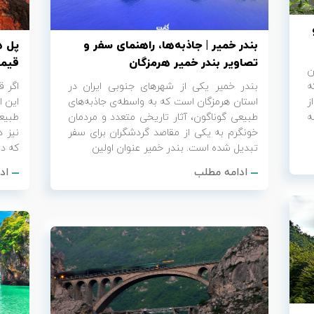
بندر خمیر | جاذبه‌ها، راهنمای سفر و
پل ه
تصاویر بندر خمیر هرمزگان
قیمت
ن
ه
بندر خمیر یکی از شهرهای جنوبی ایران در
اگر ق
ز
استان هرمزگان است که به واسطه‌ی جاذبه‌های
این ا
ه
طبیعی گوناگون، آثار تاریخی متعدد و مردمان
طبیعت
خونگرم به یکی از مقاصد گردشگران برای سفر
نیز د
تبدیل شده است. بندر خمیر عنوان اولین
که در
ادامه مطلب
اد