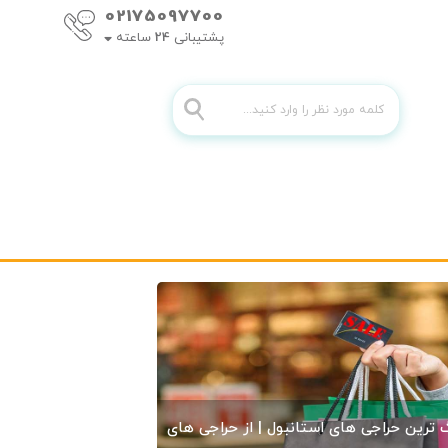
02175097700
پشتیبانی
24
ساعته
 ترین حراجی های استانبول | از حراجی های