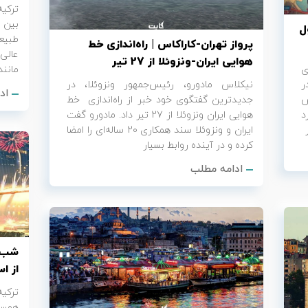
ترکیه
بین ا
ل
طبیع
پرواز تهران-کاراکاس | راه‌اندازی خط
عالی
هوایی ایران-ونزوئلا از 27 تیر
ی
مانند
ر
نیکلاس مادورو، رئیس‌جمهور ونزوئلا، در
اد
ش
جدیدترین گفتگوی خود خبر از راه‌اندازی خط
د
هوایی ایران ونزوئلا از 27 تیر داد. مادورو گفت
ایران و ونزوئلا سند همکاری 20 ساله‌ای را امضا
کرده و در آینده روابط بسیار
ادامه مطلب
شب س
از ا
ترکی
همسای