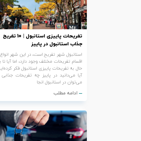
تور کیش از ساری
تور کویر مرنجاب
تور سنگاپور اقساطی
اقساطی
تور طبس
تور مالدیو
تور کیش از بندرعباس
تفریحات پاییزی استانبول | 10 تفریح
اقساطی
تور کویر کاراکال
تور قزاقستان اقساطی
جذاب استانبول در پاییز
استانبول شهر تفریح است، در این شهر انواع 
تور کویر مصر
تور زیارتی اقساطی
اقسام تفریحات مختلف وجود دارد، اما آیا تا ب
حال به تفریحات پاییزی استانبول فکر کرده‌اید
تور کویر ابوزیدآباد
آیا می‌دانید در پاییز چه تفریحات جذابی ر
می‌توان در استانبول انجا
تور هرمز
ادامه مطلب
تور ماسوله
تور مرداب سراوان
تور گلستان