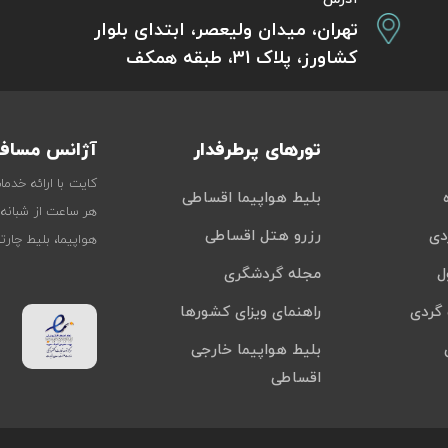
تهران، میدان ولیعصر، ابتدای بلوار
کشاورز، پلاک 31، طبقه همکف
تورهای پرطرفدار
آژانس مسافر
کایت با ارائه خدم
بلیط هواپیما اقساطی
هر ساعت از شبانه‌
دی
رزرو هتل اقساطی
هواپیما، بلیط چار
ل
مجله گردشگری
گردی
راهنمای ویزای کشورها
بلیط هواپیما خارجی
اقساطی