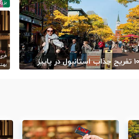
بزرگ
/03
فری‌
بهتر
ارج از ایران
/05