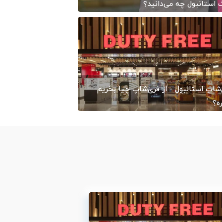
 استانبول چه می‌دانید؟
1403/07
-
ایران کایت
شاپ استانبول - از فری‌شاپ چیا بخریم
ه؟
1402/06
-
ایران کایت