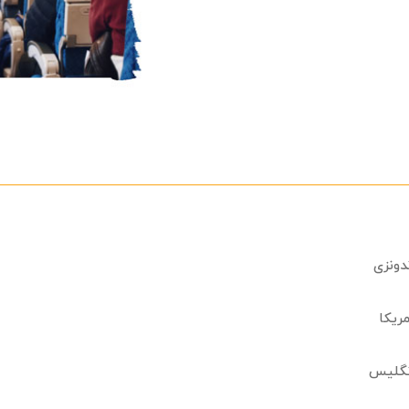
ندونزی
مریکا
انگلیس