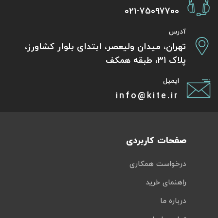
021-75097700
تور سوباتان
آدرس
تور چابهار
تهران، میدان ولیعصر، ابتدای بلوار کشاورز،
پلاک 31، طبقه همکف
تور مرداب هسل
ایمیل
تور کاشان
info@kite.ir
تور اصفهان
تور ترکمن صحرا
صفحات کاربردی
تور آفرود
درخواست همکاری
راهنمای خرید
درباره ما