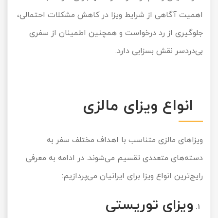
تور کیش از ساری
اهمیت آگاهی از شرایط ویزا در کاهش مشکلات احتمالی،
تور کویر مرنجاب
تور سنگاپور اقساطی
اقساطی
جلوگیری از رد درخواست و همچنین اطمینان از سفری
تور طبس
تور مالدیو
تور کیش از بندرعباس
بی‌دردسر نقش بسزایی دارد.
اقساطی
تور کویر کاراکال
تور قزاقستان اقساطی
تور کویر مصر
تور زیارتی اقساطی
انواع ویزای مالزی
تور کویر ابوزیدآباد
تور هرمز
ویزاهای مالزی متناسب با اهداف مختلف سفر به
دسته‌های متعددی تقسیم می‌شوند. در ادامه به معرفی
تور ماسوله
رایج‌ترین انواع ویزا برای ایرانیان می‌پردازیم:
تور مرداب سراوان
ویزای توریستی
تور گلستان