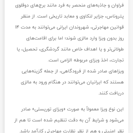
اقساطی
فراوان و جاذبه‌های منحصر به فرد مانند برج‌های دوقلوی
تور رفتینگ
ویزای آمریکا
تور ترکیبی ترکیه
تور شیراز اقساطی
تور ارمنستان اقساطی
تور های دو روزه
تور کیش ااز یزد اقساطی
پتروناس، جزایر لنکاوی و معابد تاریخی است. از منظر
تور مازندران
تور بدروم اقساطی
ویزای سنگاپور
تور اردبیل اقساطی
تورهای تایلند اقساطی
قوانین مهاجرتی، شهروندان ایرانی می‌توانند به مدت ۱۴
تور کیش از کرمان
اقساطی
روز بدون ویزا وارد مالزی شوند؛ اما برای اقامت‌های
تور فیلبند
ویزای چین
تور ازمیر اقساطی
تور کرمان اقساطی
تور اندونزی اقساطی
تور های شمال
طولانی‌تر و یا اهداف خاص مانند گردشگری، تحصیل، یا
تور کیش از تبریز
تور هرمزگان
ویزای ژاپن
تور آلانیا اقساطی
تور آذربایجان اقساطی
اقساطی
تجارت، اخذ ویزای مربوطه الزامی است.
تور ماسال
ویزای ایران
تور قطر اقساطی
تور مارماریس اقساطی
ویزاهای صادر شده از فرودگاهی، از جمله گزینه‌هایی
تور کیش از اهواز
اقساطی
هستند که ایرانیان می‌توانند در هنگام ورود به مالزی
تور رامسر
ویزای فرانسه
تور عمان اقساطی
تور دیدیم اقساطی
دریافت کنند.
تور کیش از رشت
گیلان گردی
تور چین اقساطی
ویزای پاکستان
اقساطی
این نوع ویزا معمولاً به صورت «ویزای توریستی» صادر
تور نمک آبرود
ویزا ازبکستان
تور روسیه اقساطی
تور کیش از کرمانشاه
می‌شود و شرایط آن به دقت تنظیم شده است تا هم از
اقساطی
تور یزدگردی
ویزا مالزی
تور ویتنام اقساطی
نظر امنیتی و هم از نظر نظارت مهاجرتی کارآمد باشد.