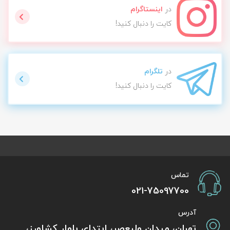
در
اینستاگرام
کایت را دنبال کنید!
در
تلگرام
کایت را دنبال کنید!
تماس
021-75097700
آدرس
تهران، میدان ولیعصر، ابتدای بلوار کشاورز،