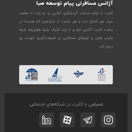
آژانس مسافرتی پیام توسعه صبا
کایت با ارائه خدمات گردشگری آنلاین پا به پات تا مقصد
میاد. هر کجای دنیا و هر ساعت از شبانه‌روز که هست؛ در
سایت کایت آنلاین شو و با چند کلیک بلیط هواپیما، بلیط
چارتر، هتل و تورهای مسافرتی و طبیعت‌گردی خودت رو
رزرو کن.
همراهی با کایت در شبکه‌های اجتماعی