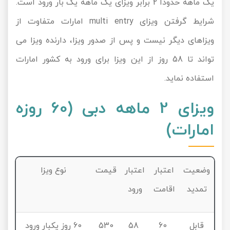
یک ماهه حدودا 2 برابر ویزای یک ماهه یک بار ورود است.
شرایط گرفتن ویزای multi entry امارات متفاوت از
ویزاهای دیگر نیست و پس از صدور ویزا، دارنده ویزا می
تواند تا 58 روز از این ویزا برای ورود به کشور امارات
استفاده نماید.
ویزای 2 ماهه دبی (60 روزه
امارات)
وضعیت
اعتبار
اعتبار
قیمت
نوع ویزا
تمدید
اقامت
ورود
قابل
60
58
530
60 روز یکبار ورود