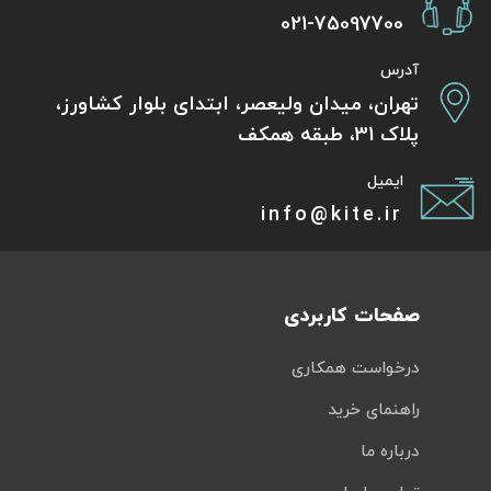
021-75097700
تور سوباتان
آدرس
تور چابهار
تهران، میدان ولیعصر، ابتدای بلوار کشاورز،
پلاک 31، طبقه همکف
تور مرداب هسل
ایمیل
تور کاشان
info@kite.ir
تور اصفهان
تور ترکمن صحرا
صفحات کاربردی
تور آفرود
درخواست همکاری
راهنمای خرید
درباره ما