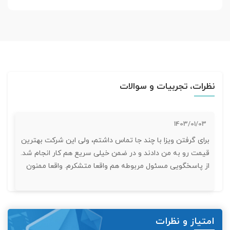
تور کیش از ساری
تور کویر مرنجاب
تور سنگاپور اقساطی
اقساطی
تور طبس
تور مالدیو
تور کیش از بندرعباس
اقساطی
تور کویر کاراکال
تور قزاقستان اقساطی
نظرات، تجربیات و سوالات
تور کویر مصر
تور زیارتی اقساطی
تور کویر ابوزیدآباد
1403/01/03
برای گرفتن ویزا با چند جا تماس داشتم، ولی این شرکت بهترین
تور هرمز
قیمت رو به من دادند و در ضمن خیلی سریع هم کار انجام شد.
از پاسخگویی مسئول مربوطه هم واقعا متشکرم. واقعا ممنون
تور ماسوله
تور مرداب سراوان
امتیاز و نظرات
تور گلستان