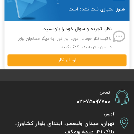
هنوز امتیازی ثبت نشده است.
تور سوباتان
تور چابهار
نظر، تجربه و سوال خود را بنویسید.
با ثبت نظر خود در مورد این تور، به دیگر مسافران برای
تور مرداب هسل
داشتن تجربه بهتر کمک کنید.
تور کاشان
ارسال نظر
تور اصفهان
تور ترکمن صحرا
تماس
تور آفرود
021-75097700
آدرس
تهران، میدان ولیعصر، ابتدای بلوار کشاورز،
پلاک 31، طبقه همکف