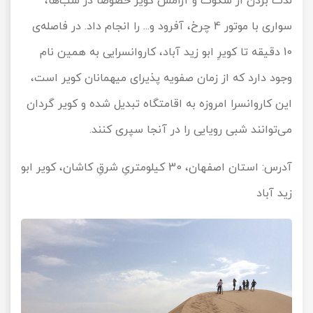
لذت بردن از سکوت و آرامش کویر خصوصا در شب‌ها،
سواری با موتور 4 چرخ، آفرود و... را انجام داد. در فاصله‌ی
10 دقیقه تا کویرِ ابو زید آباد، کاروانسرایی به همین نام
وجود دارد که از زمان صفویه پذیرای میهمانان کویر است،
این کاروانسرا امروزه به اقامتگاه تبدیل شده و کویر گردان
می‌توانند شبی رویایی را در آنجا سپری کنند.
آدرس: استان اصفهان، 30 کیلومتریِ شرقِ کاشان، کویر ابو
زید آباد