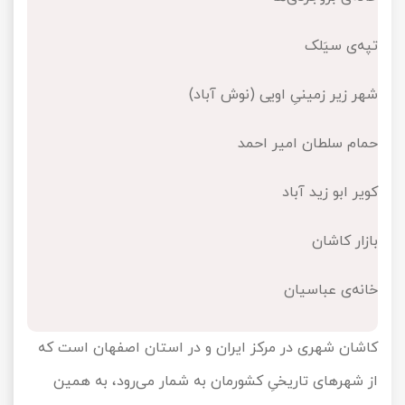
تور کیش از ساری
تور کویر مرنجاب
تور سنگاپور اقساطی
اقساطی
تپه‌ی سیَلک
تور طبس
تور مالدیو
تور کیش از بندرعباس
شهر زیر زمینیِ اویی (نوش آباد)
اقساطی
تور کویر کاراکال
تور قزاقستان اقساطی
حمام سلطان امیر احمد
تور کویر مصر
تور زیارتی اقساطی
کویر ابو زید آباد
تور کویر ابوزیدآباد
بازار کاشان
تور هرمز
خانه‌ی عباسیان
تور ماسوله
کاشان شهری در مرکز ایران و در استان اصفهان است که
تور مرداب سراوان
از شهرهای تاریخیِ کشورمان به شمار می‌رود، به همین
تور گلستان