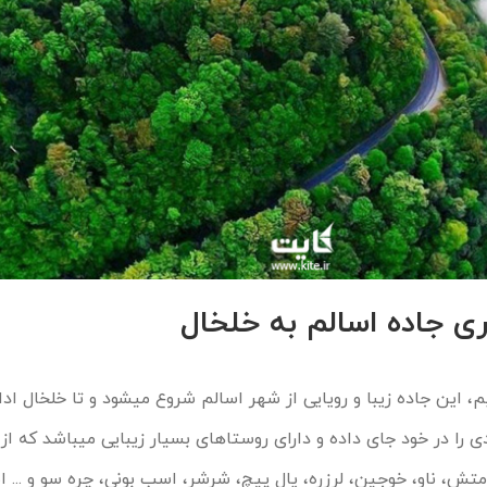
ی جاده اسالم به خلخال
همان‌طور که در بالا اشاره کردیم، این جاده زیبا و رویایی از شهر ا
تش، ناو، خوجین، لرزره، یال پیچ، شرشر، اسب بونی، چره سو و ... اش