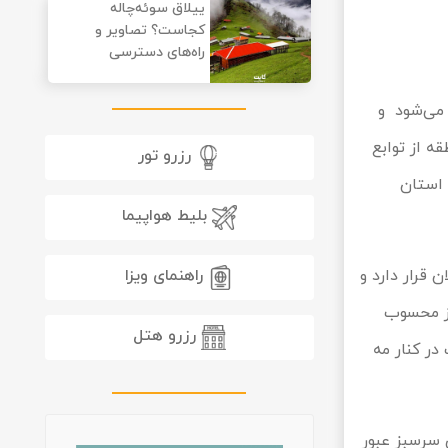
ییلاق سوئه‌چاله
کجاست؟ تصاویر و
راه‌های دسترسی
 آغاز می‌شود و
ه از توابع
رزرو تور
نوبی استان
بلیط هواپیما
راهنمای ویزا
 قرار دارد و
یل نیز محسوب
رزرو هتل
در کنار مه
باید مسیری پیچ در پیچ را پشت سر بگذارید و از دل درختان انبوه و دشت‎های سرسبز عبور