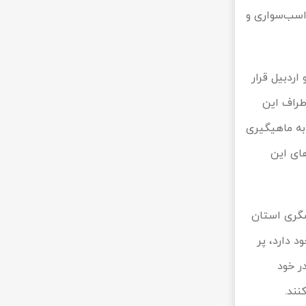
اسب‌سواری و
اردبیل قرار
اطراف این
انید در دریاچه نئور به ماهیگیری
های این
دشگری استان
 دارد، پر
ر خود
نند.