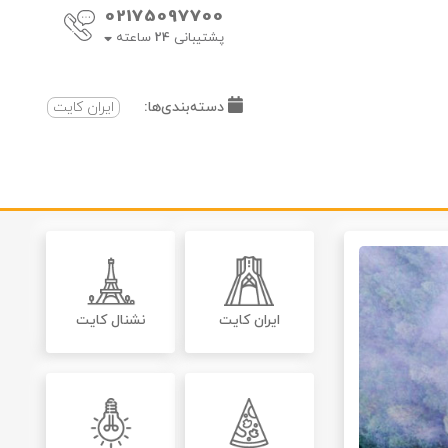
02175097700
پشتیبانی
24
ساعته
دسته‌بندی‌ها:
ایران کایت
ایران کایت
نشنال کایت