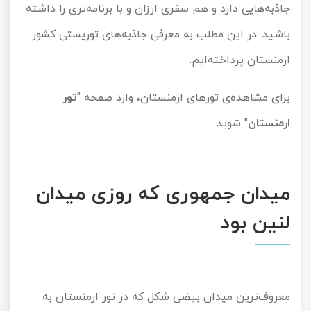
جاذبه‌هایی دارد و هم سفری ارزان و با برنامه‌تری را داشته
تور کیش از ساری
تور کویر مرنجاب
تور سنگاپور اقساطی
اقساطی
باشید. در این مطلب به معرفی جاذبه‌های توریستی کشور
تور طبس
تور مالدیو
ارمنستان پرداخته‌ایم.
تور کیش از بندرعباس
اقساطی
تور کویر کاراکال
تور قزاقستان اقساطی
برای مشاهده‌ی تورهای ارمنستان، وارد صفحه "
تور
ارمنستان
" شوید.
تور کویر مصر
تور زیارتی اقساطی
تور کویر ابوزیدآباد
میدان جمهوری که روزی میدان
تور هرمز
لنین بود
تور ماسوله
تور مرداب سراوان
معروف‌ترین میدان بیضی شکل که در تور ارمنستان به
تور گلستان