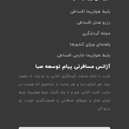
بلیط هواپیما اقساطی
رزرو هتل اقساطی
مجله گردشگری
راهنمای ویزای کشورها
بلیط هواپیما خارجی اقساطی
آژانس مسافرتی پیام توسعه صبا
کایت با ارائه خدمات گردشگری آنلاین پا به پات تا مقصد
میاد. هر کجای دنیا و هر ساعت از شبانه‌روز که هست؛ در
سایت کایت آنلاین شو و با چند کلیک بلیط هواپیما، بلیط
چارتر، هتل و تورهای مسافرتی و طبیعت‌گردی خودت رو
رزرو کن.