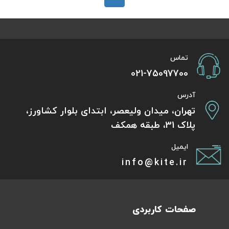
تماس
021-75097700
آدرس
تهران، میدان ولیعصر، ابتدای بلوار کشاورز،
پلاک 31، طبقه همکف
ایمیل
info@kite.ir
صفحات کاربردی