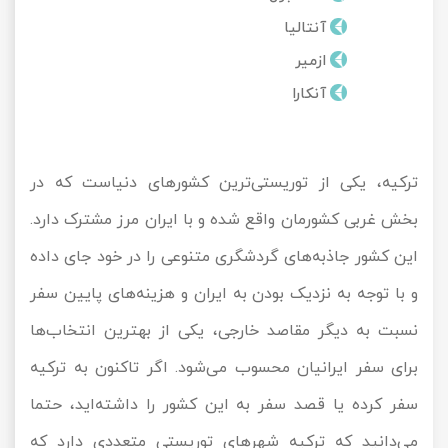
تور کیش از ساری
آنتالیا
تور کویر مرنجاب
تور سنگاپور اقساطی
اقساطی
ازمیر
تور طبس
تور مالدیو
آنکارا
تور کیش از بندرعباس
اقساطی
تور کویر کاراکال
تور قزاقستان اقساطی
ترکیه، یکی از توریستی‌ترین کشورهای دنیاست که در
تور کویر مصر
تور زیارتی اقساطی
بخش غربی کشورمان واقع شده و با ایران مرز مشترک دارد.
تور کویر ابوزیدآباد
این کشور جاذبه‌های گردشگری متنوعی را در خود جای داده
تور هرمز
و با توجه به نزدیک بودن به ایران و هزینه‌های پایین سفر
نسبت به دیگر مقاصد خارجی، یکی از بهترین انتخاب‌ها
تور ماسوله
برای سفر ایرانیان محسوب می‌شود. اگر تاکنون به ترکیه
تور مرداب سراوان
سفر کرده یا قصد سفر به این کشور را داشته‌اید، حتما
تور گلستان
می‌دانید که ترکیه شهرهای توریستی متعددی دارد که