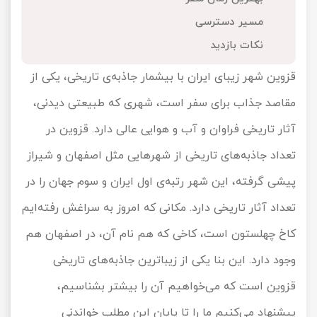
تور کیش از ساری
مسیر دسترسی
تور کویر مرنجاب
تور سنگاپور اقساطی
اقساطی
نکات بازدید
تور طبس
تور مالدیو
تور کیش از بندرعباس
قزوین شهر زیبای ایران با بیشمار جاذبه‌ی تاریخی، یکی از
اقساطی
تور کویر کاراکال
تور قزاقستان اقساطی
مقاصد جذاب برای سفر است، شهری که طبیعتی دیدنی،
آثار تاریخی فراوان و آب و هوایی عالی دارد. قزوین در
تور کویر مصر
تور زیارتی اقساطی
تعداد جاذبه‌های تاریخی از شهرهایی مثل اصفهان و شیراز
تور کویر ابوزیدآباد
پیشی گرفته، این شهر رتبه‌ی اول ایران و سوم جهان را در
تور هرمز
تعداد آثار تاریخی دارد. مکانی که امروز به سراغش رفته‌ایم
کاخ چهلستون است، کاخی که هم نام آن، در اصفهان هم
تور ماسوله
وجود دارد. این بنا یکی از زیباترین جاذبه‌های تاریخی
تور مرداب سراوان
قزوین است که می‌خواهیم آن را بیشتر بشناسیم،
تور گلستان
پیشنهاد می‌کنیم ما را تا پایان این مطلب خواندنی