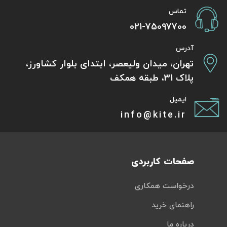
تماس
021-75097700
آدرس
تهران، میدان ولیعصر، ابتدای بلوار کشاورز،
پلاک 31، طبقه همکف
ایمیل
info@kite.ir
صفحات کاربردی
درخواست همکاری
راهنمای خرید
درباره ما