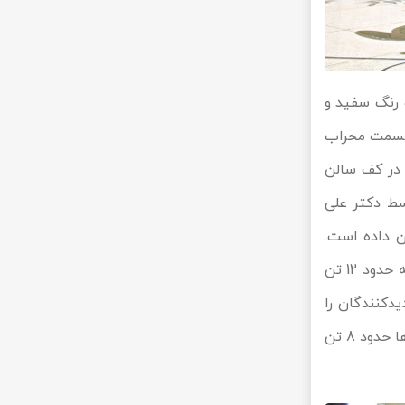
 رنگ سفید و
ر قسمت محراب
. در کف سالن
ستباف جهان که توسط دکتر علی
ه آن داده است.
نکته‌ی دیگری که در این سالن به چشم می‌آید، یک لوستر کریستال بزرگ و بسیار جذاب است که حدود 12 تن
دکنندگان را
برمی‌انگیزد. این سالن لوسترهای دیگری نیز دارد که کوچک‌تر از لوستر اصلی بوده و هرکدام از آن‌ها حدود 8 تن