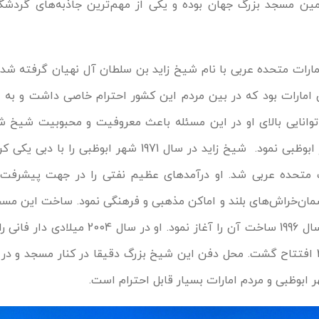
ن مسجد بزرگ جهان بوده و یکی از مهم‌ترین جاذبه‌های گردشگ
ارات متحده عربی با نام شیخ زاید بن سلطان آل نهیان گرفته ش
ن امارات بود که در بین مردم این کشور احترام خاصی داشت و به ا
توانایی بالای او در این مسئله باعث معروفیت و محبوبیت شیخ 
1966 او را تبدیل به حاکم شهر ابوظبی نمود. شیخ زاید در سال 1971 شهر ابوظ
 متحده عربی شد. او درآمدهای عظیم نفتی را در جهت پیشرفت 
ن‌خراش‌های بلند و اماکن مذهبی و فرهنگی نمود. ساخت این مسجد
رویاهای شیخ زاید بود که در سال 1996 ساخت آن را آغاز نمود. او
مسجد نیز در ماه رمضان 2007 افتتاح گشت. محل دفن این شیخ بزرگ دقیقا در کنار مسجد
 ابوظبی و مردم امارات بسیار قابل احترام است.