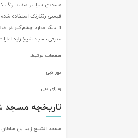
مسجدی سراسر سفید رنگ که ب
تور کیش از ساری
تور کویر مرنجاب
تور سنگاپور اقساطی
اقساطی
قیمتی رنگارنگ استفاده شده ا
تور طبس
تور مالدیو
از دیگر موارد چشم‌گیر در طر
تور کیش از بندرعباس
اقساطی
معرفی مسجد شیخ زاید امارات پر
تور کویر کاراکال
تور قزاقستان اقساطی
صفحات مرتبط:
تور کویر مصر
تور زیارتی اقساطی
تور کویر ابوزیدآباد
تور دبی
تور هرمز
ویزای دبی
تور ماسوله
تاریخچه مسجد شی
تور مرداب سراوان
مسجد الشیخ زاید بن سلطان آ
تور گلستان