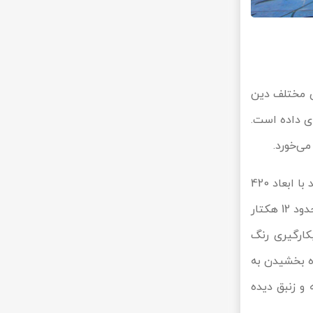
ی مختلف دین
ای داده است.
ی‌خورد.
مسجد شیخ زاید بر روی تپه‌ای 9 متری در میان دو پل مصفح و مقطع ساخته شده است. این مسجد با ابعاد 420
متر در 290 متر، سومین مسجد بزرگ دنیا پس از مسجدالحرام و مسجدالنبی می‌باشد که مساحتی حدود 12 هکتار
کارگیری رنگ
وه بخشیدن به
و زنبق دیده