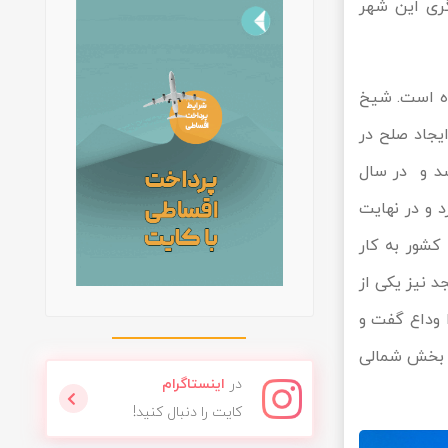
ری این شهر
ده است. شیخ
یجاد صلح در
شد و در سال
بی را با دبی یکی کرد و در نهایت
کشور به کار
 نیز یکی از
 در سال 2004 میلادی دار فانی را وداع گفت و
 و در بخش شمالی
در
اینستاگرام
کایت را دنبال کنید!