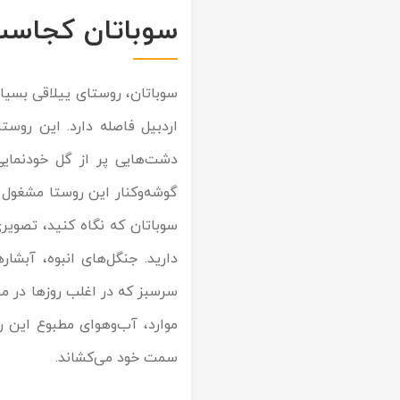
سوباتان کجاس
تور سوباتان
تور چابهار
تور مرداب هسل
اردبیل فاصله دارد. این روست
دشت‌هایی پر از گل خودنمایی
تور کاشان
گوشه‌وکنار این روستا مشغول
تور اصفهان
سوباتان که نگاه کنید، تصویری
تور ترکمن صحرا
دارید. جنگل‌های انبوه، آبشا
سرسبز که در اغلب روزها در م
تور آفرود
موارد، آب‌وهوای مطبوع این رو
سمت خود می‌کشاند.