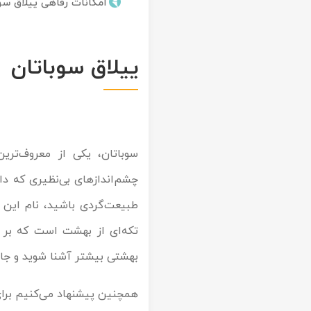
امکانات رفاهی ییلاق سو
تور کیش از ساری
تور کویر مرنجاب
تور سنگاپور اقساطی
اقساطی
تور طبس
تور مالدیو
ییلاق سوباتان
تور کیش از بندرعباس
اقساطی
تور کویر کاراکال
تور قزاقستان اقساطی
تور کویر مصر
تور زیارتی اقساطی
سوباتان، یکی از معروف‌تر
تور کویر ابوزیدآباد
چشم‌اندازهای بی‌نظیری که دا
تور هرمز
طبیعت‌گردی باشید، نام این ر
تکه‌ای از بهشت است که بر ر
تور ماسوله
بهشتی بیشتر آشنا شوید و جاذ
تور مرداب سراوان
همچنین پیشنهاد می‌کنیم برای
تور گلستان