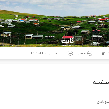
0 نظر
زمان تقریبی مطالعه
دقیقه
139
صفحه
سوباتان