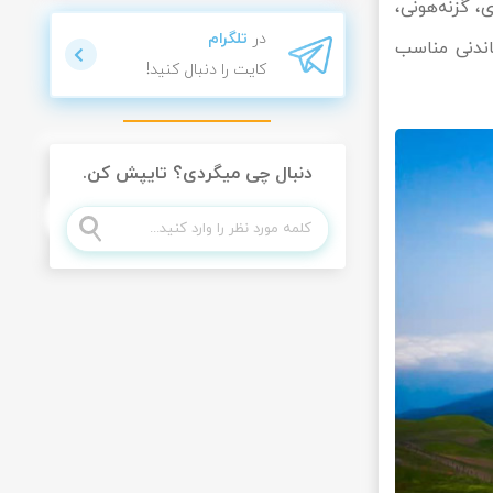
 گزنه‌هونی،
در
تلگرام
ماندنی مناسب
کایت را دنبال کنید!
دنبال چی میگردی؟ تایپش کن.