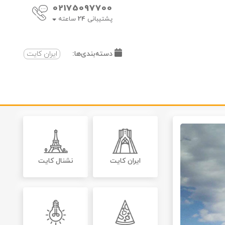
02175097700
پشتیبانی
24
ساعته
دسته‌بندی‌ها:
ایران کایت
ایران کایت
نشنال کایت