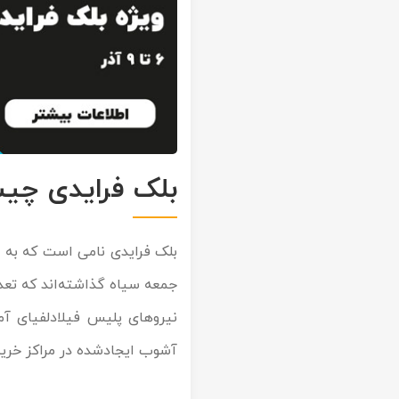
تور سوباتان
تور چابهار
تور مرداب هسل
تور کاشان
بلک فرایدی چی
تور اصفهان
بلک فرایدی نامی است که به رو
تور ترکمن صحرا
جمعه سیاه گذاشته‌اند که تعدا
تور آفرود
نیروهای پلیس فیلادلفیای آمر
آشوب ایجادشده در مراکز خرید