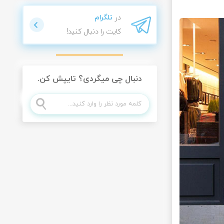
در
تلگرام
کایت را دنبال کنید!
دنبال چی میگردی؟ تایپش کن.