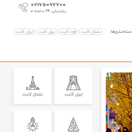
02175097700
پشتیبانی
24
ساعته
سته‌بندی‌ها:
نشنال کایت
فود کایت
نیوز کایت
ایران کایت
ایران کایت
نشنال کایت