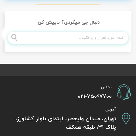
دنبال چی میگردی؟ تایپش کن.
تماس
021-75097700
آدرس
تهران، میدان ولیعصر، ابتدای بلوار کشاورز،
پلاک 31، طبقه همکف