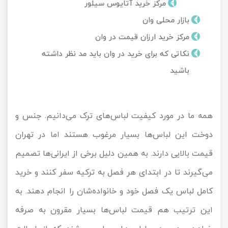
مرکز خرید آتایوس سیلور
تور کیش از ساری
تور کویر مرنجاب
تور سنگاپور اقساطی
بازار محلی وان
اقساطی
مرکز خرید ارزان قیمت در وان
تور طبس
تور مالدیو
تور کیش از بندرعباس
نکاتی که برای خرید در وان باید مد نظر داشته
اقساطی
تور کویر کاراکال
تور قزاقستان اقساطی
باشید
تور کویر مصر
تور زیارتی اقساطی
همه ما در مورد کیفیت لباس‌های ترک می‌دانیم. جنس و
تور کویر ابوزیدآباد
دوخت این لباس‌ها بسیار مرغوب هستند اما در تهران
تور هرمز
قیمت بالایی دارند. به همین دلیل برخی از ایرانی‌ها تصمیم
تور ماسوله
می‌گیرند تا در ابتدای هر فصل به ترکیه سفر کنند و خرید
کامل لباس یک فصل خود و خانواده‌شان را انجام دهند. به
تور مرداب سراوان
این ترتیب هم قیمت لباس‌ها بسیار مقرون به صرفه
تور گلستان