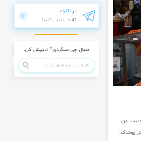
در
تلگرام
کایت را دنبال کنید!
دنبال چی میگردی؟ تایپش کن.
وبیت این
ثل پوشاک،