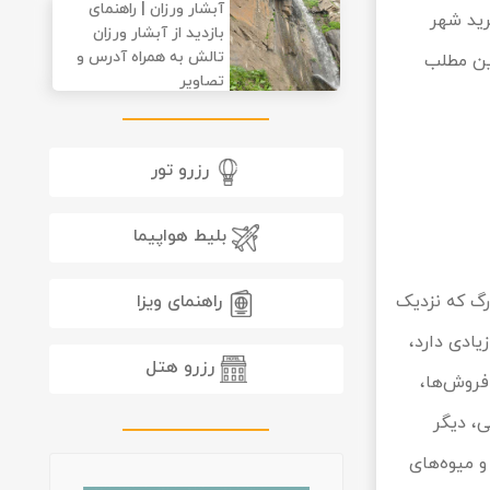
آبشار ورزان | راهنمای
رید شهر
بازدید از آبشار ورزان
تالش به همراه آدرس و
این مطلب
تصاویر
رزرو تور
بلیط هواپیما
راهنمای ویزا
زرگ که نزدیک
یادی دارد،
رزرو هتل
فروش‌ها،
عدادی طاقی، دیگر
 میوه‌های