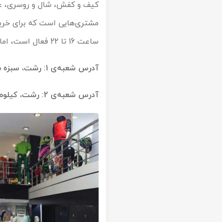
کیف و کفش، شال و روسری، عی
ساعت 16 تا 22 فعال است، اما این ساعت کاری در روزهای جمعه به ساعت 16 تا 22 تقلیل پیدا می‌کند.
آدرس شعبه‌ی 1: رشت، سبزه میدان، جنب خیابان علم الهدی، مرکز خرید رز
آدرس شعبه‌ی 2: رشت، کیلومتر 2 جاده‌ی انزلی، روبروی نمایندگی مدیران خودرو، مرکز خرید رز