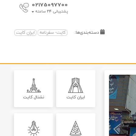
02175097700
پشتیبانی
24
ساعته
دسته‌بندی‌ها:
کایت- سفرنامه
ایران کایت
ایران کایت
نشنال کایت