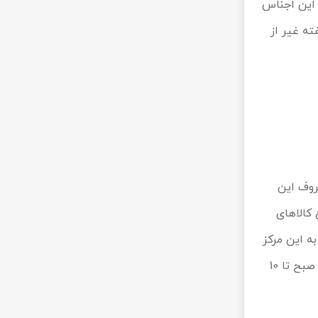
 این اجناس
ته غیر از
روف این
 کالاهای
ه این مرکز
خرید مراجعه می‌کنند، قصد دارند از این لوازم تهیه نمایند. پاساژ سالار در روزهای هفته از ساعت 9 صبح تا 10