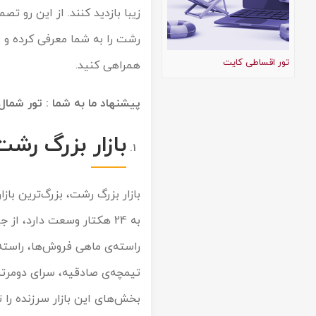
زیبا بازدید کنند. از این رو ت
تور کیش از ساری
تور کویر مرنجاب
تور سنگاپور اقساطی
اقساطی
رشت را به شما معرفی کرده و ا
تور طبس
تور مالدیو
تور اقساطی کایت
همراهی کنید.
تور کیش از بندرعباس
اقساطی
تور کویر کاراکال
تور قزاقستان اقساطی
پیشنهاد ما به شما :
تور شمال وی
تور کویر مصر
تور زیارتی اقساطی
بازار بزرگ رشت
تور کویر ابوزیدآباد
بازار بزرگ رشت، بزرگ‌ترین باز
تور هرمز
به 24 هکتار وسعت دارد، ا
تور ماسوله
راسته‌ی ماهی فروش‌ها، راسته‌
تور مرداب سراوان
بخش‌های این بازار سرزنده را
تور گلستان