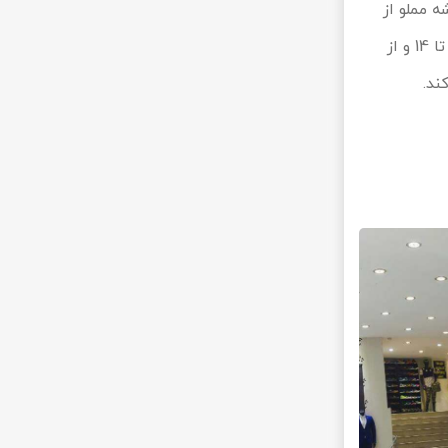
 مملو از
مشتری‌هایی است که برای خرید جنس باکیفیت به آن آمده‌اند. پاساژ رز روزهای هفته از ساعت 9 تا 14 و از