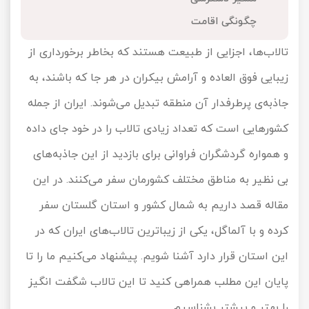
تور کیش از ساری
چگونگی اقامت
تور کویر مرنجاب
تور سنگاپور اقساطی
اقساطی
تالاب‌ها، اجزایی از طبیعت هستند که بخاطر برخورداری از
تور طبس
تور مالدیو
تور کیش از بندرعباس
زیبایی فوق العاده و آرامش بیکران در هر جا که باشند، به
اقساطی
تور کویر کاراکال
تور قزاقستان اقساطی
جاذبه‌ی پرطرفدار آن منطقه تبدیل می‌شوند. ایران از جمله
تور کویر مصر
تور زیارتی اقساطی
کشورهایی است که تعداد زیادی تالاب را در خود جای داده
و همواره گردشگران فراوانی برای بازدید از این جاذبه‌های
تور کویر ابوزیدآباد
بی نظیر به مناطق مختلف کشورمان سفر می‌کنند. در این
تور هرمز
مقاله قصد داریم به شمال کشور و استان گلستان سفر
کرده و با آلماگل، یکی از زیباترین تالاب‌های ایران که در
تور ماسوله
این استان قرار دارد آشنا شویم. پیشنهاد می‌کنیم ما را تا
تور مرداب سراوان
پایان این مطلب همراهی کنید تا این تالاب شگفت انگیز
تور گلستان
را بهتر و بیشتر بشناسیم.