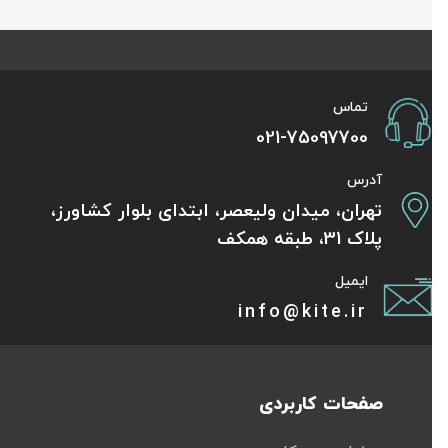
تماس
021-75097700
آدرس
تهران، میدان ولیعصر، ابتدای بلوار کشاورز،
پلاک 31، طبقه همکف
ایمیل
info@kite.ir
صفحات کاربردی