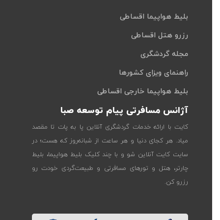
بلیط هواپیما اقساطی
رزرو هتل اقساطی
مجله گردشگری
راهنمای ویزای کشورها
بلیط هواپیما خارجی اقساطی
آژانس مسافرتی پیام توسعه صبا
کایت با ارائه خدمات گردشگری آنلاین پا به پات تا مقصد
میاد. هر کجای دنیا و هر ساعت از شبانه‌روز که هست؛ در
سایت کایت آنلاین شو و با چند کلیک بلیط هواپیما، بلیط
چارتر، هتل و تورهای مسافرتی و طبیعت‌گردی خودت رو
رزرو کن.