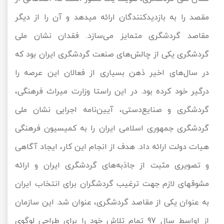
تور کیش از ساری
مقصد را به بازدیدکنندگان ارائه می‎دهد و آن را از دیگر
تور کویر مرنجاب
تور سنگاپور اقساطی
اقساطی
مقاصد گردشگری متمایز می‌سازد. فقدان ‫نشان ملی
تور طبس
تور مالدیو
تور کیش از بندرعباس
گردشگری یکی از چالش‌های صنعت گردشگری ایران بود که
اقساطی
تور کویر کاراکال
تور قزاقستان اقساطی
در سال‌های اخیر ذهن بسیاری از فعالان این عرصه را
درگیر خود کرده بود. در این راستا وزارت میراث فرهنگی،
تور کویر مصر
تور زیارتی اقساطی
گردشگری و صنایع‌دستی، آیین‌نامه اجرایی نشان ملی
تور کویر ابوزیدآباد
گردشگری جمهوری اسلامی ایران را به کمیسیون فرهنگی
تور هرمز
هیات دولت ارائه داد. هدف از انجام این کار، ایجاد آگاهی
و تصویری مثبت از جاذبه‌های گردشگری ایران و ارائه
تور ماسوله
مشوق‎های لازم جهت ترغیب گردشگران برای انتخاب ایران
تور مرداب سراوان
به عنوان یکی از مقاصد گردشگری، عنوان شد. این سازمان
تور گلستان
از اواسط سال 97 تمام تلاش خود را برای طراحی لوگوی