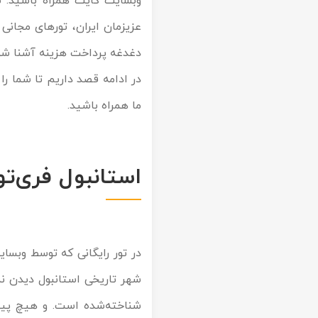
وبسایت
کایت
همراه باشید. ش
تور کیش از ساری
تور کویر مرنجاب
تور سنگاپور اقساطی
عزیزمان ایران، تورهای مجانی 
اقساطی
دغدغه پرداخت هزینه آشنا شو
تور طبس
تور مالدیو
تور کیش از بندرعباس
در ادامه قصد داریم تا شما را
اقساطی
تور کویر کاراکال
تور قزاقستان اقساطی
ما همراه باشید.
تور کویر مصر
تور زیارتی اقساطی
تور کویر ابوزیدآباد
استانبول فری‌تو
تور هرمز
تور ماسوله
در تور رایگانی که توسط وبسایت
تور مرداب سراوان
شهر تاریخی استانبول دیدن نما
شناخته‌شده است. و هیچ پیش‌پر
تور گلستان