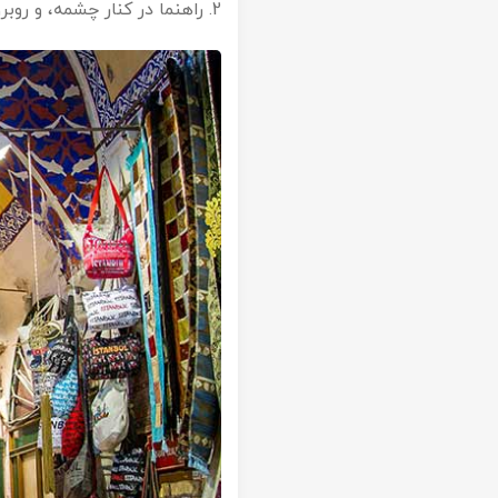
2. راهنما در کنار چشمه، و روبروی درب ورودی مسجد ایاصوفیه منتظر شما خواهد بود.