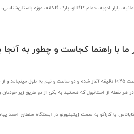
یه، بازار ادویه، حمام کاگاللو، پارک گلخانه، موزه باستان‌شناسی، 
ما با راهنما کجاست و چطور به آنجا ب
معمولاً این تور هرروز صبح ساعت 10:45 دقیقه آغاز شده و دو ساعت و نیم به طول مینجامد 
 در هر نقطه از استانبول که هستید به یکی از دو طریق زیر خودتان را
ز کاباتاس یا کاراکو به سمت زیتینبورنو در ایستگاه سلطان احمد پیاد