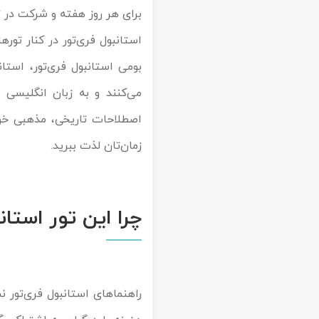
برای هر روز هفته و شرکت در
ت
تور سوباتان
استانبول فری‌تور در کنار تور
تور چابهار
بومی استانبول فری‌تور، استا
می‌کنند و به زبان انگلیسی
تور مرداب هسل
اصطلاحات تاریخی، مذهبی خوب 
تور کاشان
زمان‌تان لذت ببرید.
تور اصفهان
تور ترکمن صحرا
چرا این تور استان
تور آفرود
راهنماهای استانبول فری‌تور 