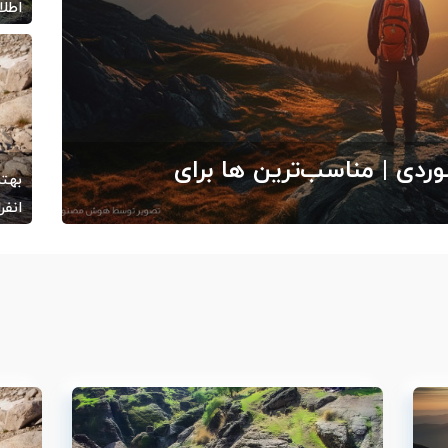
اطل
/22
وردی | مناسب‌ترین ها برای
بهتر
انفر
خارج از ایران
/20