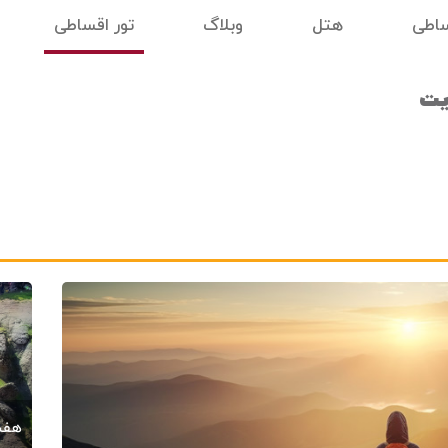
ساطی
هتل
وبلاگ
تور اقساطی
یت
هفت