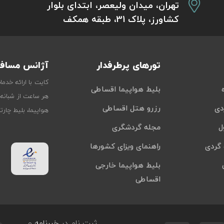
تهران، میدان ولیعصر، ابتدای بلوار
کشاورز، پلاک 31، طبقه همکف
تورهای پرطرفدار
آژانس مسافر
کایت با ارائه خدم
بلیط هواپیما اقساطی
هر ساعت از شبانه‌
دی
رزرو هتل اقساطی
هواپیما، بلیط چار
ل
مجله گردشگری
گردی
راهنمای ویزای کشورها
بلیط هواپیما خارجی
اقساطی
ثبت نام در
خبرنامه
و