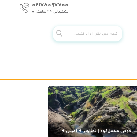
02175097700
پشتیبانی
24
ساعته
 حوض مخمل‌کوه | تصاویر + آدرس +