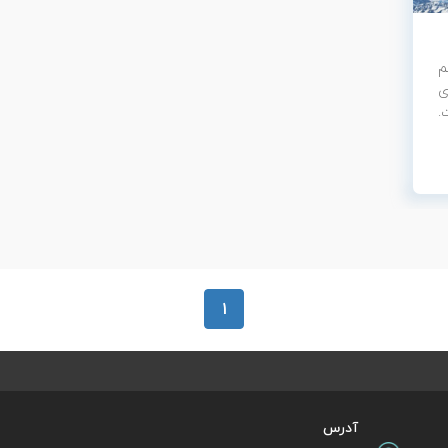
م
ی
.
1
آدرس