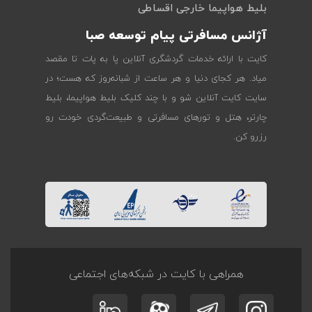
بلیط هواپیما خارجی اقساطی
آژانس مسافرتی پیام توسعه صبا
کایت با ارائه خدمات گردشگری آنلاین پا به پات تا مقصد
میاد. هر کجای دنیا و هر ساعت از شبانه‌روز که هست؛ در
سایت کایت آنلاین شو و با چند کلیک بلیط هواپیما، بلیط
چارتر، هتل و تورهای مسافرتی و طبیعت‌گردی خودت رو
رزرو کن.
همراهی با کایت در شبکه‌های اجتماعی