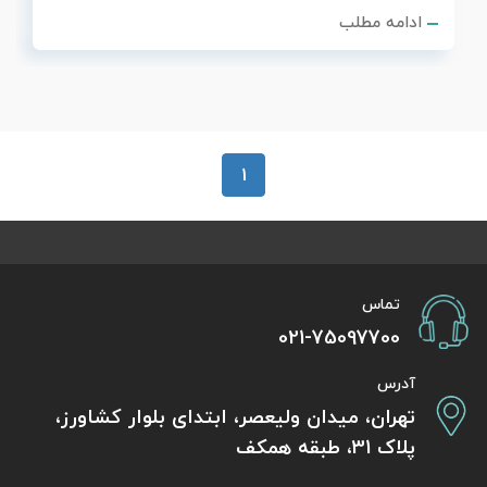
ادامه مطلب
1
تماس
021-75097700
آدرس
تهران، میدان ولیعصر، ابتدای بلوار کشاورز،
پلاک 31، طبقه همکف