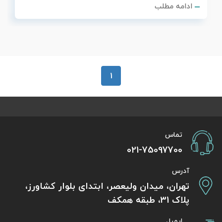
ادامه مطلب
1
تماس
021-75097700
آدرس
تهران، میدان ولیعصر، ابتدای بلوار کشاورز،
پلاک 31، طبقه همکف
ایمیل