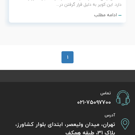
دارد. این کویر به دلیل قرار گرفتن در...
ادامه مطلب
1
تماس
021-75097700
آدرس
تهران، میدان ولیعصر، ابتدای بلوار کشاورز،
پلاک 31، طبقه همکف