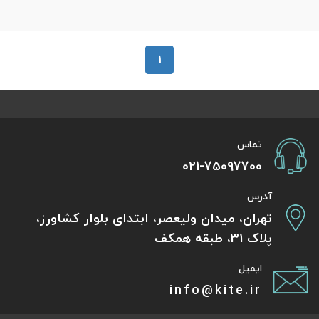
1
تماس
021-75097700
آدرس
تهران، میدان ولیعصر، ابتدای بلوار کشاورز،
پلاک 31، طبقه همکف
ایمیل
info@kite.ir