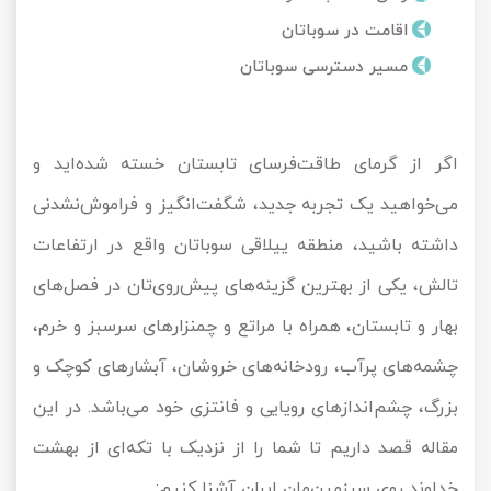
تور کیش از ساری
اقامت در سوباتان
تور کویر مرنجاب
تور سنگاپور اقساطی
اقساطی
مسیر دسترسی سوباتان
تور طبس
تور مالدیو
تور کیش از بندرعباس
اقساطی
تور کویر کاراکال
تور قزاقستان اقساطی
اگر از گرمای طاقت‌فرسای تابستان خسته‌ شده‌اید و
تور کویر مصر
تور زیارتی اقساطی
می‌خواهید یک تجربه جدید، شگفت‌انگیز و فراموش‌نشدنی
داشته باشید، منطقه ییلاقی سوباتان واقع در ارتفاعات
تور کویر ابوزیدآباد
تالش، یکی از بهترین گزینه‌های پیش‌روی‌تان در فصل‌های
تور هرمز
بهار و تابستان، همراه با مراتع و چمنزارهای سرسبز و خرم،
چشمه‌های پرآب، رودخانه‌های خروشان، آبشارهای کوچک و
تور ماسوله
بزرگ، چشم‌اندازهای رویایی و فانتزی خود می‌باشد. در این
تور مرداب سراوان
مقاله قصد داریم تا شما را از نزدیک با تکه‌ای از بهشت
تور گلستان
خداوند روی سرزمین‌مان ایران آشنا کنیم: