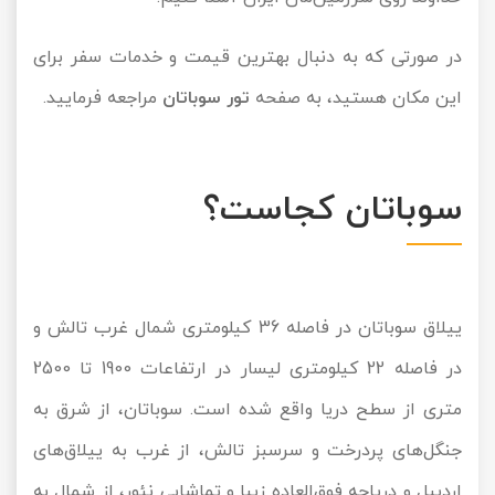
تور سوباتان
در صورتی که به دنبال بهترین قیمت و خدمات سفر برای
تور چابهار
این مکان هستید، به صفحه
تور سوباتان
مراجعه فرمایید.
تور مرداب هسل
سوباتان کجاست؟
تور کاشان
تور اصفهان
تور ترکمن صحرا
ییلاق سوباتان در فاصله 36 کیلومتری شمال غرب تالش و
در فاصله 22 کیلومتری لیسار در ارتفاعات 1900 تا 2500
تور آفرود
متری از سطح دریا واقع شده است. سوباتان، از شرق به
جنگل‌های پردرخت و سرسبز تالش، از غرب به ییلاق‌های
اردبیل و دریاچه فوق‌العاده زیبا و تماشایی نئور، از شمال به