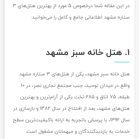
در این مقاله شما درخصوص
5
مورد از بهترین هتل‌های
3
تور سوباتان
ستاره مشهد اطلاعاتی جامع و کامل را می‌خوانید:
تور چابهار
تور مرداب هسل
1
. هتل خانه سبز مشهد
تور کاشان
تور اصفهان
هتل خانه سبز مشهد، یکی از هتل‌های
3
ستاره مشهد
واقع در میدان توحید، جنب مجتمع تجاری نصر، در
10
تور ترکمن صحرا
طبقه،
75
اتاق و
285
تخت یکی از آرام‌ترین و بهترین
تور آفرود
هتل‌های مشهد، بعد از افتتاح در سال
1382
و بازسازی در
سال
1392
، با پرسنلی باتجربه به ارائه باکیفیت‌ترین سطح
خدمات به بازدیدکنندگان و میهمانان مشغول است.