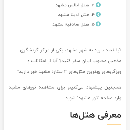
3. هتل اطلس مشهد
تور کیش از ساری
تور کویر مرنجاب
تور سنگاپور اقساطی
اقساطی
4. هتل آدینا مشهد
5. هتل صادقیه مشهد
تور طبس
تور مالدیو
تور کیش از بندرعباس
اقساطی
تور کویر کاراکال
تور قزاقستان اقساطی
آیا قصد دارید به شهر مشهد، یکی از مراکز گردشگری
تور کویر مصر
تور زیارتی اقساطی
مذهبی محبوب ایران سفر کنید؟ آیا از امکانات و
تور کویر ابوزیدآباد
ویژگی‌های بهترین هتل‌های
3
ستاره مشهد خبر دارید؟
تور هرمز
همچنین پیشنهاد می‌کنیم برای مشاهده تورهای مشهد
تور ماسوله
وارد صفحه "
تور مشهد
" شوید.
تور مرداب سراوان
معرفی هتل‌ها
تور گلستان