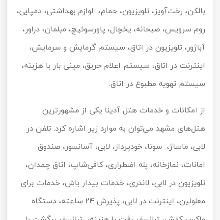
بالکن، رخت‌آویز، تلویزیون، حمام، لوازم بهداشتی، دمپایی،
روم سرویس، صبحانه، یخچال، پاورسوئیچ، مبلمان، دراور،
آباژور، تلویزیون در اتاق، سیستم گرمایش و سرمایش،
اینترنت در اتاق، سیستم اعلام حریق، مینی بار با هزینه،
سیستم تهویه مطبوع در اتاق.
از امکانات و خدمات هتل آدینا یکی از مشهورترین
هتل‌های مشهد می‌توان به موارد زیر اشاره کرد: تلفن در
لابی، ماساژ، سونا، خودپرداز، لابی، آسانسور، صندوق
امانات، نمازخانه، پله اضطراری، کافی
شاپ، اتاق چمدان،
تلویزیون در لابی، لاندری، خدمات بیدار باش، خدمات برای
معلولین، اینترنت در لابی، پذیرش ۲۴ ساعته، دستگاه
واکس کفش، ترانسفر رفت با هزینه، ترانسفر برگشت با