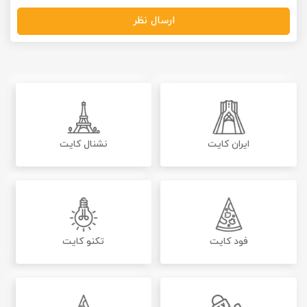
ارسال نظر
ایران کایت
نشنال کایت
فود کایت
تکنو کایت