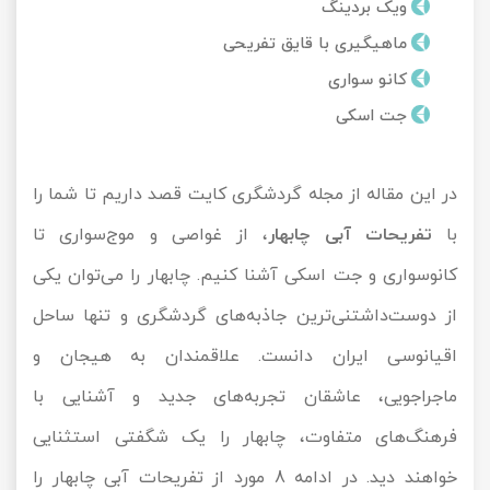
ویک بردینگ
تور کیش از ساری
تور کویر مرنجاب
تور سنگاپور اقساطی
ماهیگیری با قایق تفریحی
اقساطی
کانو سواری
تور طبس
تور مالدیو
تور کیش از بندرعباس
جت اسکی
اقساطی
تور کویر کاراکال
تور قزاقستان اقساطی
در این مقاله از مجله گردشگری
کایت
قصد داریم تا شما را
تور کویر مصر
تور زیارتی اقساطی
با
تفریحات آبی چابهار
، از غواصی و موج‌سواری تا
تور کویر ابوزیدآباد
کانوسواری و جت‌ اسکی آشنا کنیم. چابهار را می‌توان یکی
تور هرمز
از دوست‌داشتنی‌ترین جاذبه‌های گردشگری و تنها ساحل
اقیانوسی ایران دانست. علاقمندان به هیجان و
تور ماسوله
ماجراجویی، عاشقان تجربه‌های جدید و آشنایی با
تور مرداب سراوان
فرهنگ‌های متفاوت، چابهار را یک شگفتی استثنایی
تور گلستان
خواهند دید. در ادامه 8 مورد از تفریحات آبی چابهار را