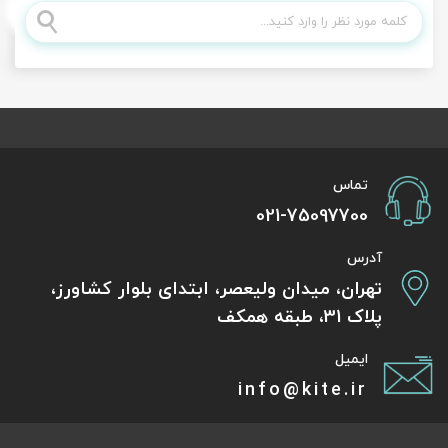
تماس
021-75097700
آدرس
تهران، میدان ولیعصر، ابتدای بلوار کشاورز،
پلاک 31، طبقه همکف
ایمیل
info@kite.ir