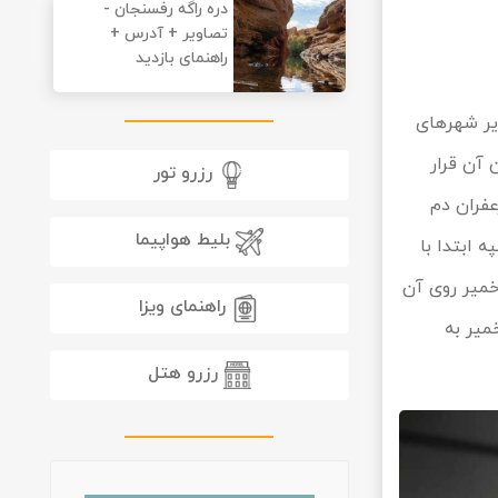
دره راگه رفسنجان -
تصاویر + آدرس +
راهنمای بازدید
یر شهرهای
 آن قرار
رزرو تور
عفران دم
بلیط هواپیما
 ابتدا با
خمیر روی آن
راهنمای ویزا
میر به
رزرو هتل