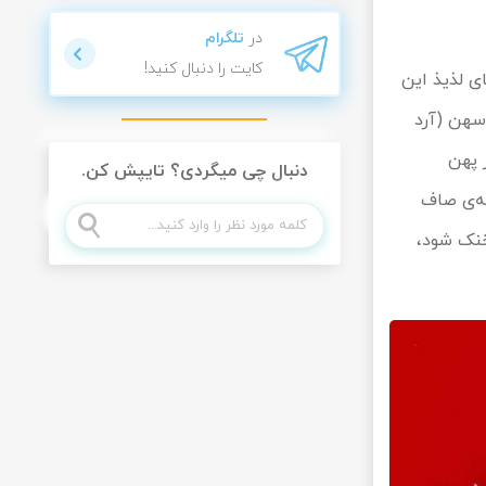
در
تلگرام
کایت را دنبال کنید!
ی لذیذ این
سهن (آرد
 پهن
دنبال چی میگردی؟ تایپش کن.
ته‌ی صاف
 خنک شود،