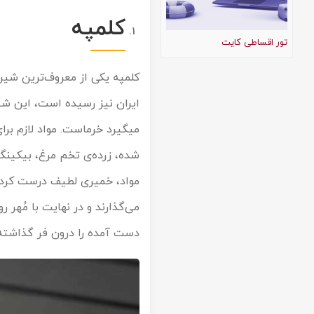
تور کیش از ساری
کلمپه
تور کویر مرنجاب
تور سنگاپور اقساطی
اقساطی
تور اقساطی کایت
تور طبس
تور مالدیو
تور کیش از بندرعباس
کلمپه یکی از معروف‌ترین شیر
اقساطی
تور کویر کاراکال
تور قزاقستان اقساطی
ایران نیز رسیده است، این شیر
تور کویر مصر
تور زیارتی اقساطی
میگیرد خرماست. مواد لازم برای
شده، زرده‌ی تخم مرغ، بیکینگ پ
تور کویر ابوزیدآباد
مواد، خمیری لطیف درست کرده، 
تور هرمز
می‌گذارند و در نهایت با مُهر 
دست آمده را درون فر گذاشته و
تور ماسوله
تور مرداب سراوان
تور گلستان