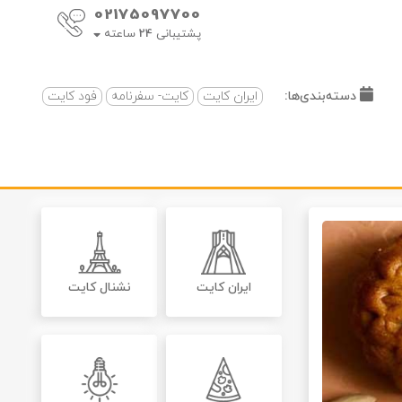
02175097700
پشتیبانی
24
ساعته
دسته‌بندی‌ها:
ایران کایت
کایت- سفرنامه
فود کایت
ایران کایت
نشنال کایت