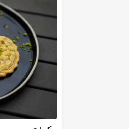
تور سوباتان
تور چابهار
تور مرداب هسل
تور کاشان
تور اصفهان
تور ترکمن صحرا
تور آفرود