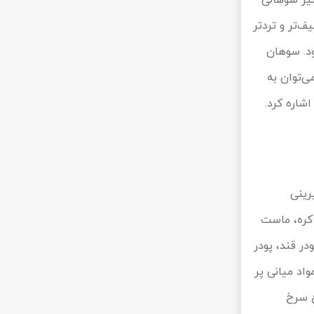
یز سوهانی
‌تر و تردتر
د. سوهان
ی‌توان به
شاره کرد.
رینی
 کره، ماست
در قند، پودر
اد میانی پر
غ سرخ