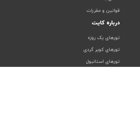
قوانین و مقررات
درباره کایت
تورهای یک روزه
تورهای کویر گردی
تورهای استانبول
تورهای طبیعت گردی
تورهای اقساطی
تورهای پرطرفدار
بلیط هواپیما اقساطی
رزرو هتل اقساطی
مجله گردشگری