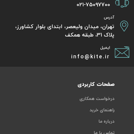
021-75097700
آدرس
تهران، میدان ولیعصر، ابتدای بلوار کشاورز،
پلاک 31، طبقه همکف
ایمیل
info@kite.ir
صفحات کاربردی
درخواست همکاری
راهنمای خرید
درباره ما
تماس با ما