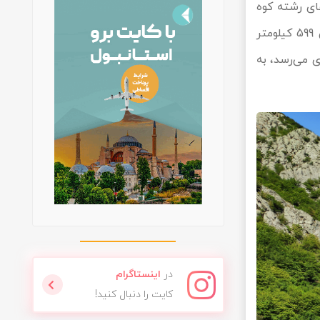
ای رشته کوه
سهند قرار گرفته، ارتفاع تبریز از سطح دریا بین 1348 تا 1561 متر است و فاصله‌ی آن تا تهران 599 کیلومتر
چای می‌رسد، به
در
اینستاگرام
کایت را دنبال کنید!