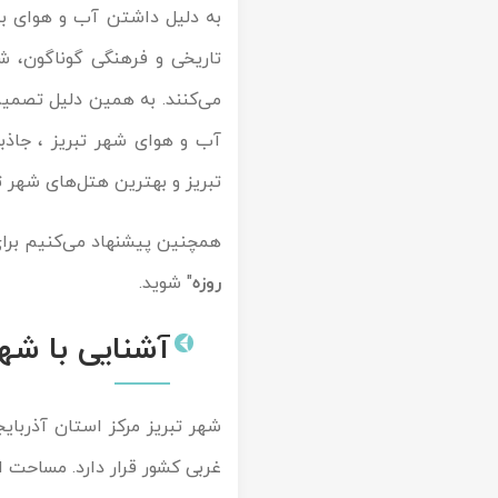
به دلیل داشتن آب و هوای بس
تور کیش از ساری
تور کویر مرنجاب
تور سنگاپور اقساطی
اقساطی
تاریخی و فرهنگی گوناگون، 
تور طبس
تور مالدیو
می‌کنند. به همین دلیل تصمیم
تور کیش از بندرعباس
اقساطی
آب و هوای شهر تبریز ، جاذبه
تور کویر کاراکال
تور قزاقستان اقساطی
تبریز و بهترین هتل‌های شهر تب
تور کویر مصر
تور زیارتی اقساطی
همچنین پیشنهاد می‌کنیم برا
تور کویر ابوزیدآباد
روزه
" شوید.
تور هرمز
آشنایی با شهر
تور ماسوله
شهر تبریز مرکز استان آذربا
تور مرداب سراوان
تور گلستان