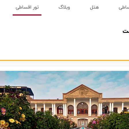
ساطی
هتل
وبلاگ
تور اقساطی
مت