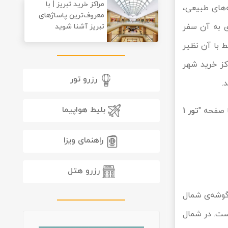
مراکز خرید تبریز | با
‌های طبیعی،
معروف‌ترین پاساژهای
ی به آن سفر
تبریز آشنا شوید
ط با آن نظیر
کز خرید شهر
رزرو تور
.
بلیط هواپیما
ا صفحه "
تور 1
راهنمای ویزا
رزرو هتل
گوشه‌ی شمال
ربع و جمعیت آن در حدود 2 میلیون نفر است. در شمال