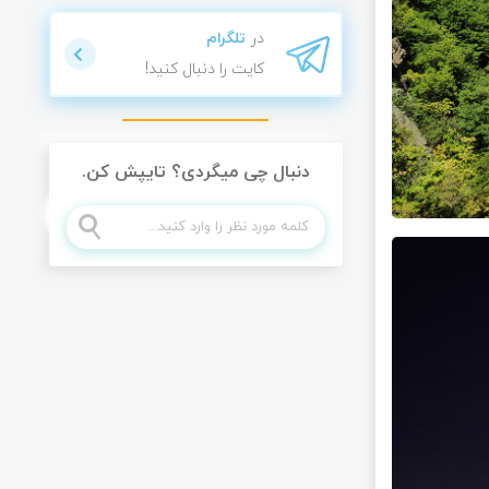
در
تلگرام
کایت را دنبال کنید!
دنبال چی میگردی؟ تایپش کن.