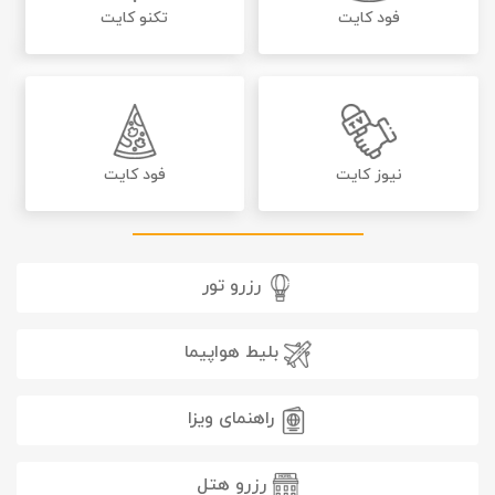
فود کایت
تکنو کایت
نیوز کایت
فود کایت
رزرو تور
بلیط هواپیما
راهنمای ویزا
رزرو هتل