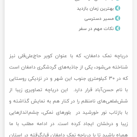
تور کیش از ساری
بهترین زمان بازدید
تور کویر مرنجاب
تور سنگاپور اقساطی
اقساطی
مسیر دسترسی
تور طبس
تور مالدیو
نکات مهم در سفر
تور کیش از بندرعباس
اقساطی
تور کویر کاراکال
تور قزاقستان اقساطی
دریاچه نمک دامغان، که با عنوان کویر حاج‌علی‌قلی نیز
تور کویر مصر
تور زیارتی اقساطی
شناخته می‌شود، یکی از جاذبه‌های گردشگری دامغان است
تور کویر ابوزیدآباد
که در 30 کیلومتری جنوب این شهر و در نزدیکی روستایی
تور هرمز
با نام حسن‌آباد قرار دارد. این دریاچه تصاویری زیبا از
شش‌ضلعی‌های نامنظم را در کنار هم به نمایش گذاشته و
تور ماسوله
با بازتاب نور خورشید در بلورهای نمکی، چشم‌اندازهایی
تور مرداب سراوان
زیبا و درخشان ایجاد کرده است. در ادامه مطلب با ما
تور گلستان
همراه باشید تا با دریاچه نمک دامغان قرارگرقته در استان