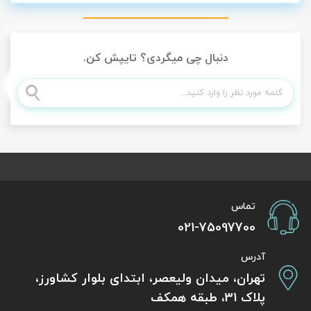
دنبال چی میگردی؟ تایپش کن.
تماس
021-75097700
آدرس
تهران، میدان ولیعصر، ابتدای بلوار کشاورز،
پلاک 31، طبقه همکف