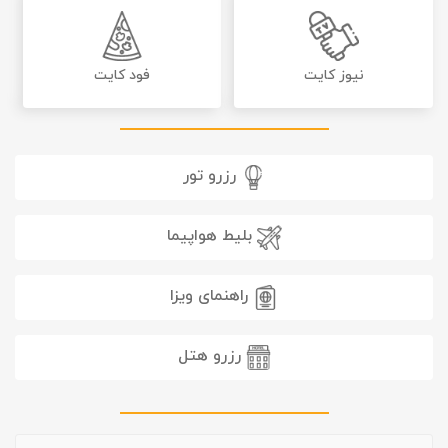
نیوز کایت
فود کایت
رزرو تور
بلیط هواپیما
راهنمای ویزا
رزرو هتل