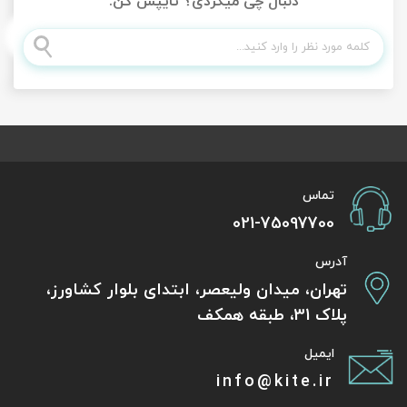
دنبال چی میگردی؟ تایپش کن.
تماس
021-75097700
آدرس
تهران، میدان ولیعصر، ابتدای بلوار کشاورز،
پلاک 31، طبقه همکف
ایمیل
info@kite.ir