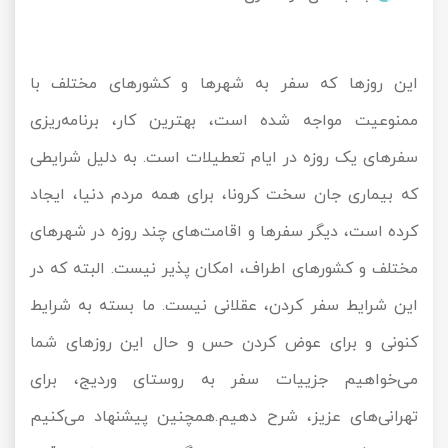
تور کیش از ساری
تور کویر مرنجاب
تور سنگاپور اقساطی
اقساطی
این روزها که سفر به شهرها و کشورهای مختلف با
تور طبس
تور مالدیو
تور کیش از بندرعباس
ممنوعیت مواجه شده است، بهترین کار، برنامه‌ریزی
اقساطی
تور کویر کاراکال
تور قزاقستان اقساطی
سفرهای یک روزه در ایام تعطیلات است. به دلیل شرایطی
تور کویر مصر
تور زیارتی اقساطی
که بیماری جان سخت کرونا، برای همه مردم دنیا، ایجاد
کرده است، دیگر سفرها و اقامت‌های چند روزه در شهرهای
تور کویر ابوزیدآباد
مختلف و کشورهای اطراف، امکان پذیر نیست. البته که در
تور هرمز
این شرایط سفر کردن، عقلانی نیست. ما بسته به شرایط
تور ماسوله
کنونی و برای عوض کردن حس و حال این روزهای شما
می‌خواهیم جزییات سفر به روستای وردیج، برای
تور مرداب سراوان
تهرانی‌های عزیز، شرح دهیم.همچنین پیشنهاد می‌کنیم
تور گلستان