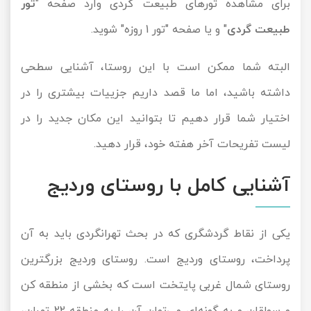
برای مشاهده تورهای طبیعت گردی وارد صفحه "
تور
تور سوباتان
طبیعت گردی
" و یا صفحه "
تور 1 روزه
" شوید.
تور چابهار
البته شما ممکن است با این روستا، آشنایی سطحی
داشته باشید، اما ما قصد داریم جزییات بیشتری را در
تور مرداب هسل
اختیار شما قرار دهیم تا بتوانید این مکان جدید را در
تور کاشان
لیست تفریحات آخر هفته خود، قرار دهید.
تور اصفهان
آشنایی کامل با روستای وردیج
تور ترکمن صحرا
یکی از نقاط گردشگری که در بحث تهرانگردی باید به آن
تور آفرود
پرداخت، روستای وردیج است. روستای وردیج بزرگترین
روستای شمال غربی پایتخت است که بخشی از منطقه کن
و سولقان و به گونه‌ای می‌توان آن را به منطقه 22 تهران،