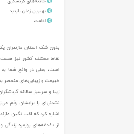
جاذبه‌های گردشگری
تور کیش از ساری
تور کویر مرنجاب
تور سنگاپور اقساطی
بهترین زمان بازدید
اقساطی
اقامت
تور طبس
تور مالدیو
تور کیش از بندرعباس
اقساطی
تور کویر کاراکال
تور قزاقستان اقساطی
بدون شک استان مازندران یکی 
تور کویر مصر
تور زیارتی اقساطی
نقاط مختلف کشور نیز هست. 
است، یعنی در واقع شما به 
تور کویر ابوزیدآباد
طبیعت و زیبایی‌های منحصر به
تور هرمز
زیبا و سرسبز سالانه گردشگران
تور ماسوله
نشدنی‌ای را برایشان رقم می‌ز
اشاره کرد که لقب نگین مازندر
تور مرداب سراوان
از دغدغه‌های روزمره زندگی و
تور گلستان