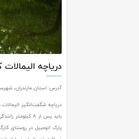
دریاچه الیمالات
آدرس: استان مازندران، شهرستان نور، 8 کیلومتری جاده نور به سمت چمست
دریاچه شگفت‌انگیز الیمالات
باید پس از 8 کیل