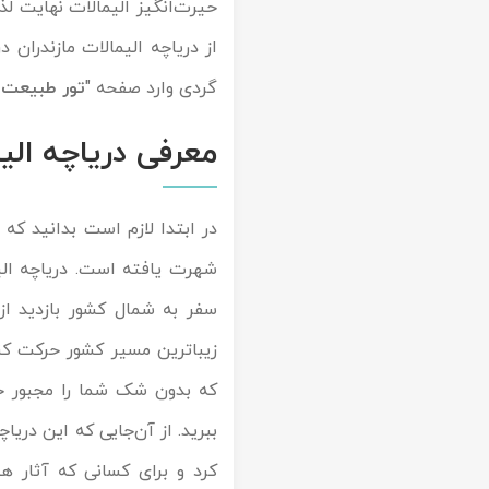
حیرت‌انگیز الیمالات نهایت لذت
تور سوباتان
از دریاچه الیمالات مازندران
گردی وارد صفحه "
تور طبیعت 
تور چابهار
معرفی دریاچه الی
تور مرداب هسل
تور کاشان
در ابتدا لازم است بدانید که 
تور اصفهان
شهرت یافته است. دریاچه الیم
سفر به شمال کشور بازدید از
تور ترکمن صحرا
زیباترین مسیر کشور حرکت کنید
تور آفرود
که بدون شک شما را مجبور خو
ببرید. از آن‌جایی که این دری
کرد و برای کسانی که آثار هن