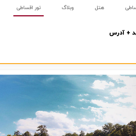
ساطی
هتل
وبلاگ
تور اقساطی
ید + آدرس