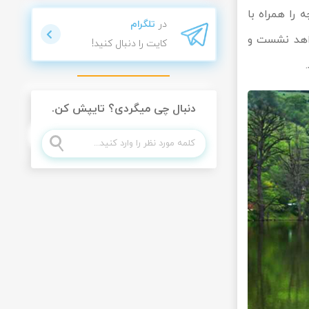
را همراه با
در
تلگرام
واهد نشست و
کایت را دنبال کنید!
دنبال چی میگردی؟ تایپش کن.