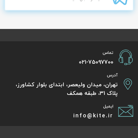
تماس
021-75097700
آدرس
تهران، میدان ولیعصر، ابتدای بلوار کشاورز،
پلاک 31، طبقه همکف
ایمیل
info@kite.ir