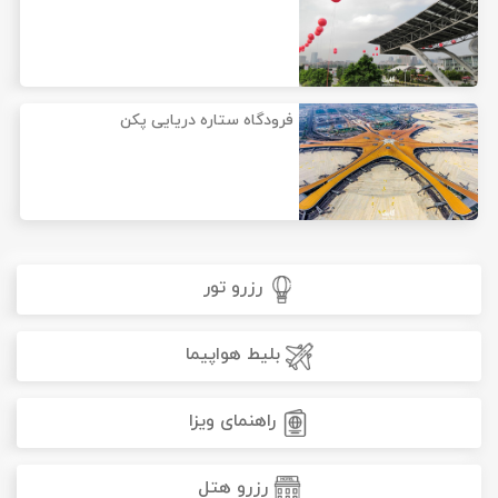
فرودگاه ستاره دریایی پکن
رزرو تور
بلیط هواپیما
راهنمای ویزا
رزرو هتل