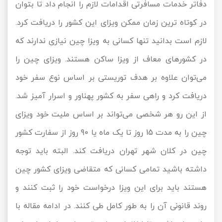
دفاتر خدمات مسافرتی اقدامات لازم را انجام داد تا بتوان
تور سوباتان
در کوتاه ‌ترین زمان ممکن ویزای این کشور را دریافت کرد.
لازم است بدانید تنها کسانی به ویزا چین نیازی ندارند که
تور چابهار
در کشورهای معاف از ویزا ساکن هستند. ویزای چین را
تور مرداب هسل
می‌توان علاوه بر هدف توریستی بر اساس نوع سفر خود
تور کاشان
دریافت کرد و راهی سفر به کشور پهناور و اسرار آمیز شد.
از این رو هر شخصی می‌تواند بر اساس ملیت خود ویزای
تور اصفهان
چین را به مدت 15 روز تا یک ماه یا 90 روز از سفارت کشور
تور ترکمن صحرا
چین در کلان شهر تهران دریافت کند. البته باید توجه
تور آفرود
داشته باشید تمامی کسانی که متقاضی ویزای کشور چین
هستند باید برای این ویزا درخواست خود را ثبت کنند و
روند قانونی آن را به طور کامل طی کنند. در ادامه مقاله با