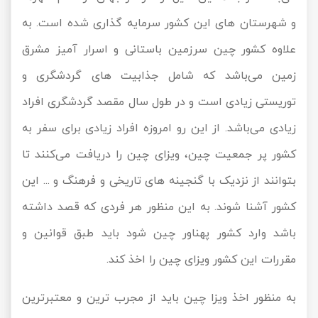
تور کیش از ساری
و شهرستان ‌های این کشور سرمایه گذاری شده است. به
تور کویر مرنجاب
تور سنگاپور اقساطی
اقساطی
علاوه کشور چین سرزمین باستانی و اسرار آمیز مشرق
تور طبس
تور مالدیو
تور کیش از بندرعباس
زمین می‌باشد که شامل جذابیت‌ های گردشگری و
اقساطی
تور کویر کاراکال
تور قزاقستان اقساطی
توریستی زیادی است و در طول سال مقصد گردشگری افراد
زیادی می‌باشد. از این رو امروزه افراد زیادی برای سفر به
تور کویر مصر
تور زیارتی اقساطی
کشور پر جمعیت چین، ویزای چین را دریافت می‌کنند تا
تور کویر ابوزیدآباد
بتوانند از نزدیک با گنجینه‌ های تاریخی و فرهنگ و ... این
تور هرمز
کشور آشنا شوند. به این منظور هر فردی که قصد داشته
باشد وارد کشور پهناور چین شود باید طبق قوانین و
تور ماسوله
مقررات این کشور ویزای چین را اخذ کند.
تور مرداب سراوان
به منظور اخذ ویزا چین باید از مجرب‌ ترین و معتبرترین
تور گلستان